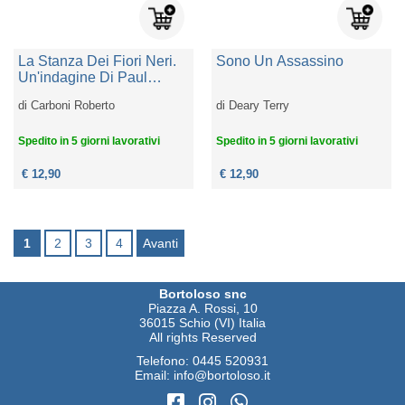
La Stanza Dei Fiori Neri.
Sono Un Assassino
Un'indagine Di Paul
Cialdini
di
Carboni Roberto
di
Deary Terry
Spedito in 5 giorni lavorativi
Spedito in 5 giorni lavorativi
€ 12,90
€ 12,90
1
2
3
4
Avanti
Bortoloso snc
Piazza A. Rossi, 10
36015 Schio (VI) Italia
All rights Reserved
Telefono:
0445 520931
Email:
info@bortoloso.it