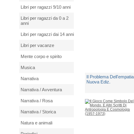
Spedito in 5 giorni lavorativi
Libri per ragazzi 9/10 anni
€ 22,00
Libri per ragazzi da 0 a 2
anni
Libri per ragazzi dai 14 anni
Libri per vacanze
Mente corpo e spirito
Musica
Il Problema Dell'empatia
Narrativa
Nuova Ediz.
Narrativa / Avventura
di
Stein Edith
Narrativa / Rosa
Spedito in 5 giorni lavorativi
Narrativa / Storica
€ 26,00
Natura e animali
Periodici