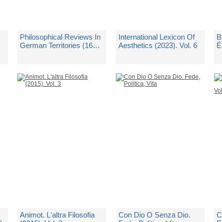
Philosophical Reviews In
International Lexicon Of
B
German Territories (1668-
Aesthetics (2023). Vol. 6
É
1799). Vol. 2
s
(
e
di
Terracciano P. (cur.);
di
Aa.vv.
d
Tommasi F. V. (cur.)
Spedito in 10 giorni lavorativi
Spedito in 10 giorni lavorativi
Sp
€ 18,90
€ 18,00
€
Animot. L'altra Filosofia
Con Dio O Senza Dio.
C