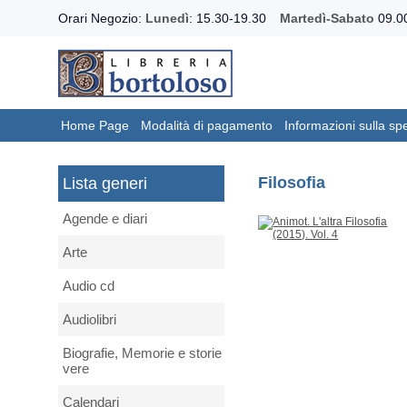
Orari Negozio:
Lunedì
: 15.30-19.30
Martedì-Sabato
09.00
Home Page
Modalità di pagamento
Informazioni sulla sp
Filosofia
Lista generi
Agende e diari
Arte
Audio cd
Audiolibri
Biografie, Memorie e storie
vere
Calendari