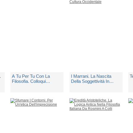
Spedito in 5 giorni lavorativi
Spedito in 5 giorni lavorativi
Sp
€ 26,00
€ 5,90
€
.
A Tu Per Tu Con La
I Marrani. La Nascita
T
Filosofia. Colloqui
Della Soggettività In
Immaginari
Divenire Nella Cultura
Occidentale
di
Dellabella Carlo
di
Dalla Vigna Pierre
d
Spedito in 5 giorni lavorativi
Spedito in 5 giorni lavorativi
Sp
€ 24,00
€ 15,00
€