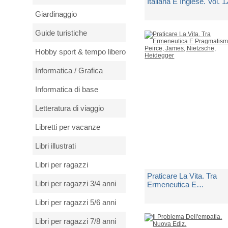
Italiana E Inglese. Vol. 1
Giardinaggio
di
Cuoco G. (cur.); Gilmozz
Guide turistiche
G. (cur.)
Spedito in 10 giorni lavorati
Hobby sport & tempo libero
€ 20,00
Informatica / Grafica
Informatica di base
Letteratura di viaggio
Libretti per vacanze
Libri illustrati
Libri per ragazzi
Praticare La Vita. Tra
Libri per ragazzi 3/4 anni
Ermeneutica E
Pragmatismo: Peirce,
James, Nietzsche,
Libri per ragazzi 5/6 anni
di
Arena Fabrizio
Heidegger
Libri per ragazzi 7/8 anni