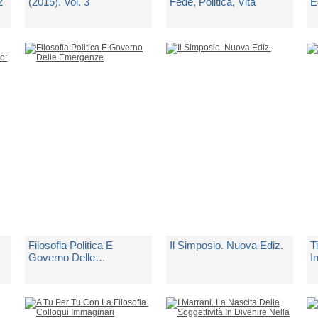
2
(2015). Vol. 3
Fede, Politica, Vita
E
F
i
di
Fioretto N. (cur.)
di
De Benetti Lino
d
vi
Spedito in 5 giorni lavorativi
Spedito in 5 giorni lavorativi
Sp
€ 15,00
€ 24,00
€
Filosofia Politica E
Il Simposio. Nuova Ediz.
T
Governo Delle
I
Emergenze
di
Preite Gianpasquale
di
Platone
d