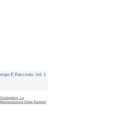
edito in 5 giorni lavorativi
 10,00
empo E Racconto. Vol. 1
i
Ricoeur Paul
edito in 5 giorni lavorativi
 28,00