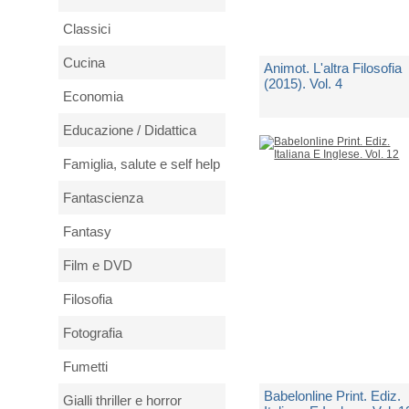
Classici
Cucina
Animot. L'altra Filosofia
(2015). Vol. 4
Economia
di
Alovisio S. (cur.); Terron
Educazione / Didattica
E. (cur.)
Famiglia, salute e self help
Spedito in 5 giorni lavorativi
Fantascienza
€ 15,00
Fantasy
Film e DVD
Filosofia
Fotografia
Fumetti
Babelonline Print. Ediz.
Gialli thriller e horror