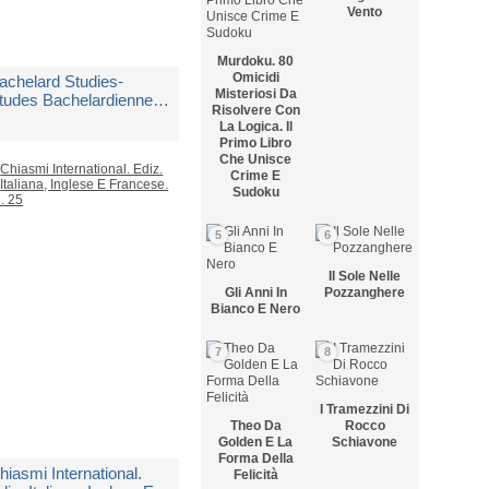
Vento
Murdoku. 80
Omicidi
achelard Studies-
Misteriosi Da
tudes Bachelardiennes-
Risolvere Con
tudi Bachelardiani
La Logica. Il
2025). Vol. 1
Primo Libro
i
Aa.vv.
Che Unisce
Crime E
Sudoku
edito in 10 giorni lavorativi
5
6
 20,00
Il Sole Nelle
Gli Anni In
Pozzanghere
Bianco E Nero
7
8
I Tramezzini Di
Theo Da
Rocco
Golden E La
Schiavone
Forma Della
hiasmi International.
Felicità