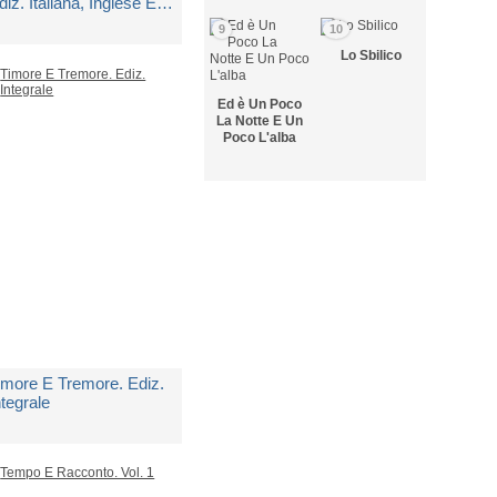
diz. Italiana, Inglese E
rancese. Vol. 25
9
10
i
Aa.vv.
Lo Sbilico
Ed è Un Poco
edito in 5 giorni lavorativi
La Notte E Un
Poco L'alba
 30,00
imore E Tremore. Ediz.
ntegrale
i
Kierkegaard Søren