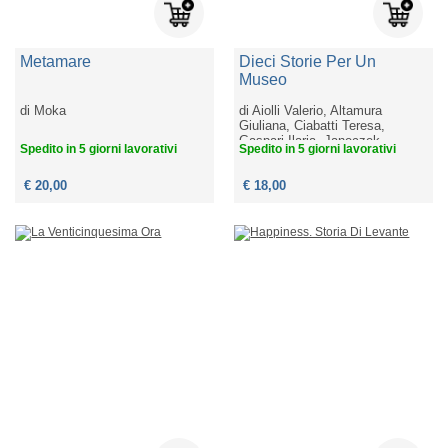
Metamare
Dieci Storie Per Un
Museo
di
Moka
di
Aiolli Valerio, Altamura
Giuliana, Ciabatti Teresa,
Gaspari Ilaria, Janeczek
Spedito in 5 giorni lavorativi
Spedito in 5 giorni lavorativi
Helena, Siti Walter, Tuena
Filippo, Valerio Chiara, Van
Straten Giorgio, Veronesi
€ 20,00
€ 18,00
Sandro