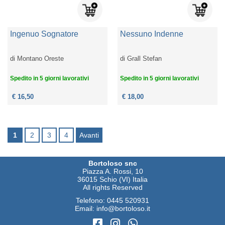
Ingenuo Sognatore
Nessuno Indenne
di
Montano Oreste
di
Grall Stefan
Spedito in 5 giorni lavorativi
Spedito in 5 giorni lavorativi
€ 16,50
€ 18,00
1
2
3
4
Avanti
Bortoloso snc
Piazza A. Rossi, 10
36015 Schio (VI) Italia
All rights Reserved
Telefono:
0445 520931
Email:
info@bortoloso.it