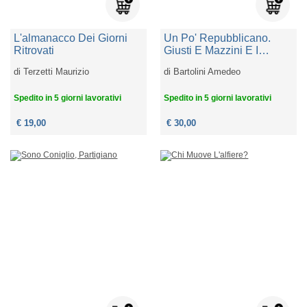
L'almanacco Dei Giorni
Un Po' Repubblicano.
Ritrovati
Giusti E Mazzini E I
Democratici Della
di
Terzetti Maurizio
di
Bartolini Amedeo
Toscana Del Primo
Risorgimento
Spedito in 5 giorni lavorativi
Spedito in 5 giorni lavorativi
€ 19,00
€ 30,00