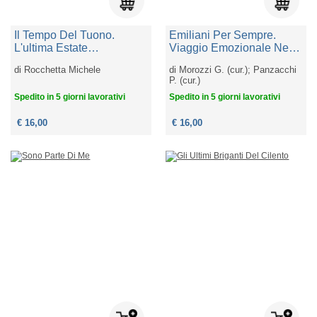
Il Tempo Del Tuono.
Emiliani Per Sempre.
L'ultima Estate
Viaggio Emozionale Nel
Sull'appennino. Nuova
Cuore Dell'emilia
di
Rocchetta Michele
di
Morozzi G. (cur.); Panzacchi
Ediz.
P. (cur.)
Spedito in 5 giorni lavorativi
Spedito in 5 giorni lavorativi
€ 16,00
€ 16,00