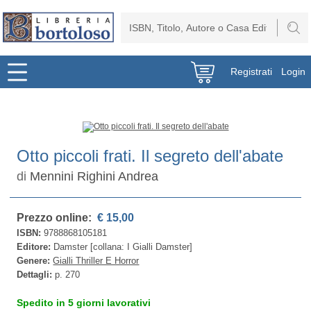
Registrati
Login
Otto piccoli frati. Il segreto dell'abate
di
Mennini Righini Andrea
Prezzo online:
€ 15,00
ISBN:
9788868105181
Editore:
Damster [collana: I Gialli Damster]
Genere:
Gialli Thriller E Horror
Dettagli:
p. 270
Spedito in 5 giorni lavorativi