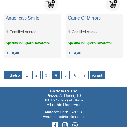
Angelica's Smile
Game Of Mirrors
di
Camilleri Andrea
di
Camilleri Andrea
Spedito in 5 giorni lavorativi
Spedito in 5 giorni lavorativi
€ 14,40
€ 14,40
Indietro
1
2
3
4
5
6
7
Avanti
Bortoloso snc
Piazza A. Rossi, 10
36015 Schio (VI) Italia
All rights Reserved
Telefono:
0445 520931
Email:
info@bortoloso.it