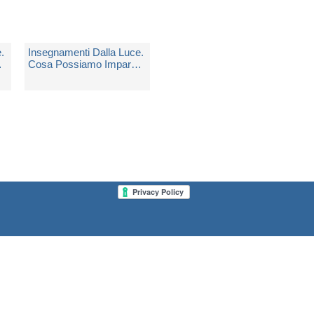
.
Insegnamenti Dalla Luce.
re
Cosa Possiamo Imparare
to
Dalle Esperienze In Punto
Di Morte
-
di
Ring Kenneth, Elsaesser-
valarino Evelyn
Non Disponibile
€ 14,46