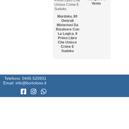
Vento
Murdoku. 80
Omicidi
Misteriosi Da
Risolvere Con
La Logica. Il
Primo Libro
Che Unisce
Crime E
Sudoku
5
6
Il Sole Nelle
Gli Anni In
Pozzanghere
Telefono:
0445 520931
Bianco E Nero
Email:
info@bortoloso.it
7
8
I Tramezzini Di
Theo Da
Rocco
Golden E La
Schiavone
Forma Della
Felicità