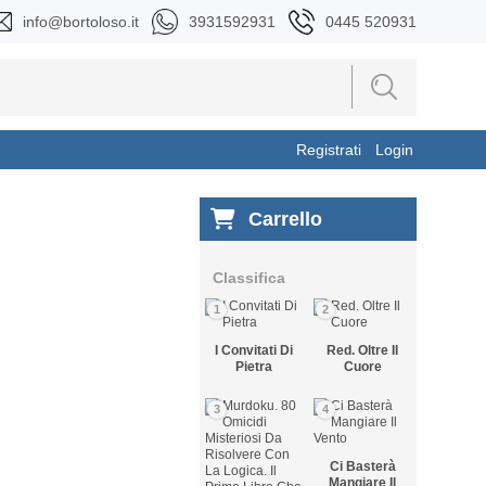
info@bortoloso.it
3931592931
0445 520931
Registrati
Login
Carrello
Classifica
1
2
I Convitati Di
Red. Oltre Il
Pietra
Cuore
3
4
Ci Basterà
Mangiare Il