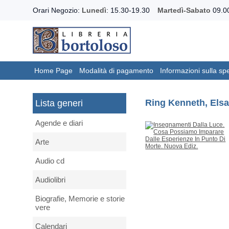
Orari Negozio:
Lunedì
: 15.30-19.30
Martedì-Sabato
09.00
Home Page
Modalità di pagamento
Informazioni sulla sp
Ring Kenneth, Elsa
Lista generi
Agende e diari
Arte
Audio cd
Audiolibri
Biografie, Memorie e storie
vere
Calendari