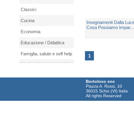
Classici
Cucina
Insegnamenti Dalla Luce
Cosa Possiamo Impara
Economia
Dalle Esperienze In Pun
Di Morte. Nuova Ediz.
di
Ring Kenneth, Elsaesser
Educazione / Didattica
valarino Evelyn
Famiglia, salute e self help
Spedito in 5 giorni lavorativi
1
Fantascienza
€ 17,50
Fantasy
Bortoloso snc
Piazza A. Rossi, 10
Film e DVD
36015 Schio (VI) Italia
All rights Reserved
Filosofia
Fotografia
Fumetti
Gialli thriller e horror