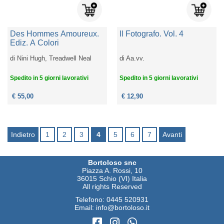
Des Hommes Amoureux.
Il Fotografo. Vol. 4
Ediz. A Colori
di
Nini Hugh, Treadwell Neal
di
Aa.vv.
Spedito in 5 giorni lavorativi
Spedito in 5 giorni lavorativi
€ 55,00
€ 12,90
Indietro
1
2
3
4
5
6
7
Avanti
Bortoloso snc
Piazza A. Rossi, 10
36015 Schio (VI) Italia
All rights Reserved
Telefono:
0445 520931
Email:
info@bortoloso.it