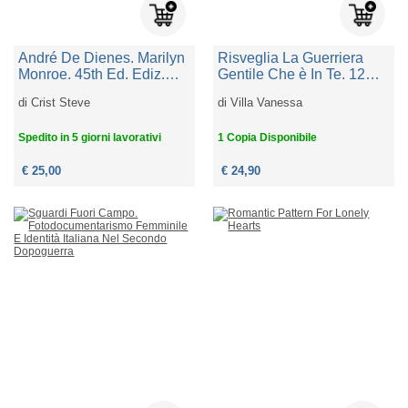
André De Dienes. Marilyn
Risveglia La Guerriera
Monroe. 45th Ed. Ediz.
Gentile Che è In Te. 12
Inglese
Principi Per Trasformare
di
Crist Steve
di
Villa Vanessa
La Tua Vita
Spedito in 5 giorni lavorativi
1 Copia Disponibile
€ 25,00
€ 24,90