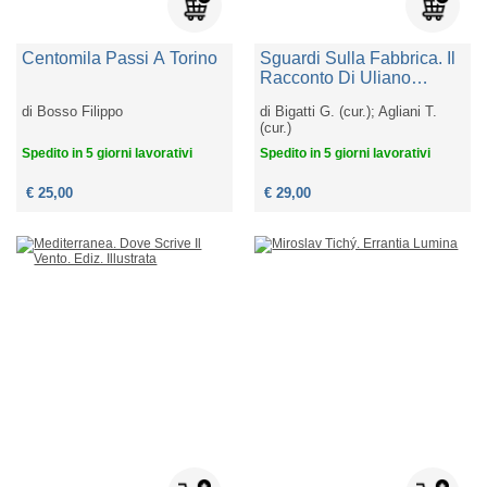
Centomila Passi A Torino
Sguardi Sulla Fabbrica. Il
Racconto Di Uliano
Lucas, La Memoria Degli
di
Bosso Filippo
di
Bigatti G. (cur.); Agliani T.
Archivi
(cur.)
Spedito in 5 giorni lavorativi
Spedito in 5 giorni lavorativi
€ 25,00
€ 29,00