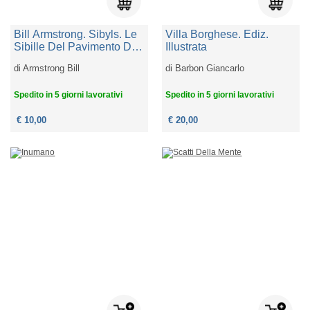
Bill Armstrong. Sibyls. Le
Villa Borghese. Ediz.
Sibille Del Pavimento Del
Illustrata
Duomo Di Siena-the
di
Armstrong Bill
di
Barbon Giancarlo
Sibyls Of The Siena
Cathedral Floor. Ediz.
Spedito in 5 giorni lavorativi
Spedito in 5 giorni lavorativi
Bilingue
€ 10,00
€ 20,00