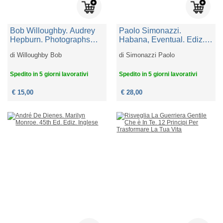
Bob Willoughby. Audrey
Paolo Simonazzi.
Hepburn. Photographs
Habana, Eventual. Ediz.
1953-1966. Ediz. Inglese
Italiana, Inglese E
di
Willoughby Bob
di
Simonazzi Paolo
Spagnola
Spedito in 5 giorni lavorativi
Spedito in 5 giorni lavorativi
€ 15,00
€ 28,00