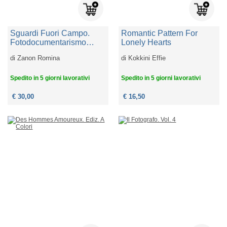
Sguardi Fuori Campo.
Romantic Pattern For
Fotodocumentarismo
Lonely Hearts
Femminile E Identità
di
Zanon Romina
di
Kokkini Effie
Italiana Nel Secondo
Dopoguerra
Spedito in 5 giorni lavorativi
Spedito in 5 giorni lavorativi
€ 30,00
€ 16,50