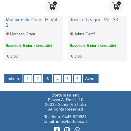
Multiversity. Cover E. Vol.
Justice League. Vol. 30
1
di
Morrison Grant
di
Johns Geoff
Spedito in 5 giorni lavorativi
Spedito in 5 giorni lavorativi
€ 3,50
€ 3,95
Indietro
1
2
3
4
5
6
Avanti
Bortoloso snc
Piazza A. Rossi, 10
36015 Schio (VI) Italia
All rights Reserved
Telefono:
0445 520931
Email:
info@bortoloso.it