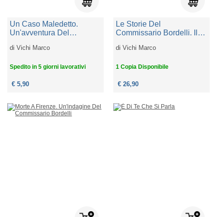
Un Caso Maledetto.
Le Storie Del
Un'avventura Del
Commissario Bordelli. Il
Commissario Bordelli
Commissario Bordelli,
di
Vichi Marco
di
Vichi Marco
Una Brutta Faccenda, Il
Nuovo Venuto
Spedito in 5 giorni lavorativi
1 Copia Disponibile
€ 5,90
€ 26,90