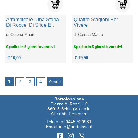
Arrampicare. Una Storia
Quattro Stagioni Per
Di Rocce, Di Sfide E
Vivere
D'amore
di
Corona Mauro
di
Corona Mauro
Spedito in 5 giorni lavorativi
Spedito in 5 giorni lavorativi
€ 16,00
€ 19,50
1
2
3
4
Avanti
Bortoloso snc
Piazza A. Rossi, 10
36015 Schio (VI) Italia
All rights Reserved
Telefono:
0445 520931
Email:
info@bortoloso.it