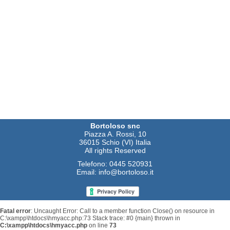
Bortoloso snc
Piazza A. Rossi, 10
36015 Schio (VI) Italia
All rights Reserved
Telefono:
0445 520931
Email:
info@bortoloso.it
Fatal error
: Uncaught Error: Call to a member function Close() on resource in
C:\xampp\htdocs\hmyacc.php:73 Stack trace: #0 {main} thrown in
C:\xampp\htdocs\hmyacc.php
on line
73