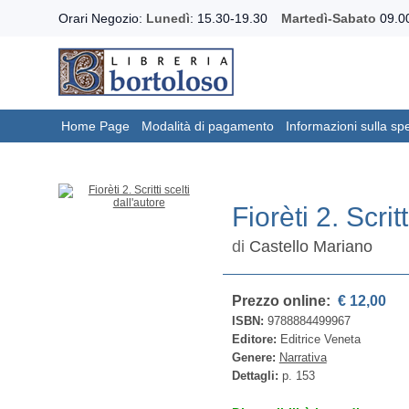
Orari Negozio:
Lunedì
: 15.30-19.30
Martedì-Sabato
09.00
Home Page
Modalità di pagamento
Informazioni sulla sp
Fiorèti 2. Scrit
di
Castello Mariano
Prezzo online:
€ 12,00
ISBN:
9788884499967
Editore:
Editrice Veneta
Genere:
Narrativa
Dettagli:
p. 153