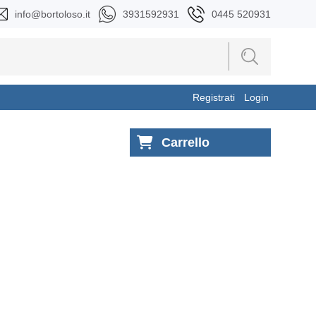
info@bortoloso.it
3931592931
0445 520931
Registrati
Login
Carrello