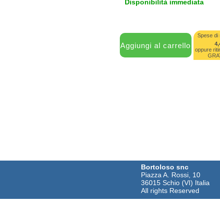
Disponibilità immediata
Spese di 
4,
oppure riti
GRA
Bortoloso snc
Piazza A. Rossi, 10
36015 Schio (VI) Italia
All rights Reserved