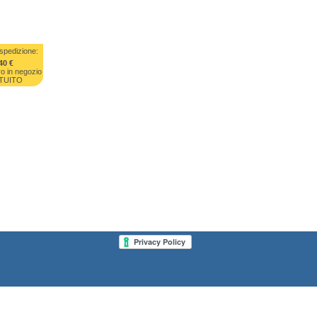
spedizione:
40 €
ro in negozio
TUITO