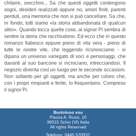
chitarre, orecchini... Sa che questi oggetti contengono
sogni, desideri realizzati oppure no, amori finiti, parenti
perduti, una memoria che non si può cancellare. Sa che,
in fondo, tutti siamo «la storia abbandonata di qualcun
altro». Quando tocca quelle cose, al signor Pi sembra di
sentire la storia che racchiudono. Ed ecco che in questo
romanzo fiabesco eppure pieno di vita vera - pieno di
tutte le nostre vite, che leggendo riconosciamo - si
dipana un universo variegato di voci e personaggi, che
davanti al suo bancone si incrociano, intrecciandosi. Il
negozio diventa cosí un luogo per le seconde occasioni.
Non soltanto per gli oggetti, ma anche per coloro che,
con i propri rimpianti e ferite, lo frequentano. Compreso
il signor Pi.
Bortoloso snc
Piazza A. Rossi, 10
36015 Schio (VI) Italia
All rights Reserved
Telefono:
0445 520931