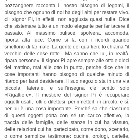
pozzanghere racconta il nostro bisogno di legami, il
bisogno che ognuno di noi ha degli altri per restare vivo.
«Il signor Pi, in effetti, non aggiusta quasi nulla. Dice
che sistemare tutto è un modo elegante per far tacere il
passato. Al massimo pulisce, spolvera, accomoda,
riporta alla luce. Come si fa con i ricordi quando
smettono di far male. La gente del quartiere lo chiama "il
vecchio delle cose rotte". Ma sanno che lui, in realtà,
ripara persone». Il signor Pi apre sempre alle otto e dieci
del mattino, mai alle otto in punto, perché dice che le
cose importanti hanno bisogno di qualche minuto di
ritardo per farsi desiderare. Il suo negozio sta in una via
piccola, laterale, e sull'insegna c'è scritto solo
«Rigattiere». Il mestiere del signor Pi è recuperare
oggetti usati, rotti o difettosi, per rimetterli in circolo: e sí,
per lui è una cosa importante. Perché sa che ciascuno
di questi oggetti porta con sé un carico affettivo, la
traccia delle famiglie, delle stanze in cui ha vissuto,
delle relazioni cui ha partecipato, come dono, scenario,
o come semplice testimone: cucine, orologi, cartelle,