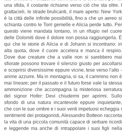
una sfida, il costante richiamo verso ciò che sta oltre. I
grattacieli, le strade brulicanti, il mare aperto: New York
è la città delle infinite possibilità, fino a che un aereo si
schianta contro le Torri gemelle e Alicia perde tutto. Per
questo viene mandata lontano, in un rifugio nel cuore
delle Dolomiti dove il dolore non possa raggiungerla. È
qui che le storie di Alicia e di Johann si incontrano: in
alta quota, dove il cuore accelera e manca il respiro.
Dove due creature che a valle non si sarebbero mai
sfiorate possono trovare il silenzio giusto per ascoltarsi
e scoprirsi diversissime eppure vicine, tese verso l'alto -
anime azzurre. Ma in montagna, si sa, il cammino non è
mai lineare; per il passato e il futuro forse vale la stessa
ammonizione che accompagna la misteriosa serratura
del signor Hofer: Devi chiudermi per aprirmi. Sullo
sfondo di una natura incantevole eppure inquietante,
che con le sue ombre e i suoi venti impetuosi echeggia i
sentimenti dei protagonisti, Alessandro Botteon racconta
la vita di una piccola comunità capace di serbare ricordi
e leggende ma anche di intrappolare i suoi figli nella