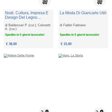
Nodi. Cultura, Impresa E
La Moda Di Giancarlo Utili
Design Del Legno
Trentino. Ediz. Italiana E
di
Baldessari P. (cur.); Colonetti
di
Fabbri Fabriano
Inglese
A. (cur.)
Spedito in 5 giorni lavorativi
Spedito in 5 giorni lavorativi
€ 38,00
€ 15,00