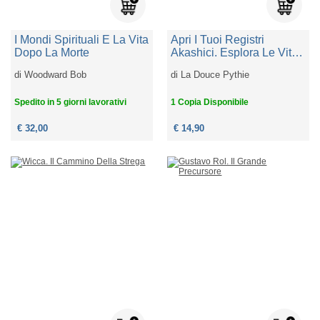
I Mondi Spirituali E La Vita
Apri I Tuoi Registri
Dopo La Morte
Akashici. Esplora Le Vite
Passate E Libera La Tua
di
Woodward Bob
di
La Douce Pythie
Anima. Con Qr Code
Spedito in 5 giorni lavorativi
1 Copia Disponibile
€ 32,00
€ 14,90