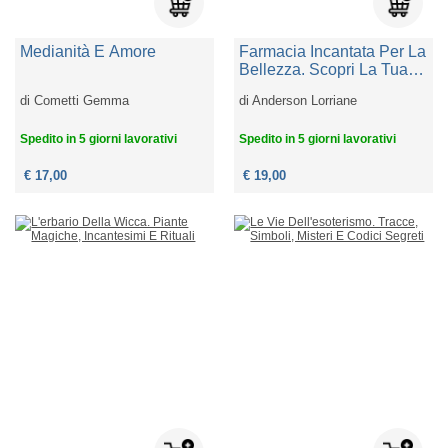
Medianità E Amore
Farmacia Incantata Per La
Bellezza. Scopri La Tua
Essenza Con Ricette,
di
Cometti Gemma
di
Anderson Lorriane
Rituali E Pratiche Di
Benessere
Spedito in 5 giorni lavorativi
Spedito in 5 giorni lavorativi
€ 17,00
€ 19,00