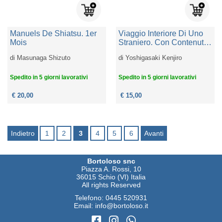
Manuels De Shiatsu. 1er
Viaggio Interiore Di Uno
Mois
Straniero. Con Contenuto
Digitale Per Accesso
di
Masunaga Shizuto
di
Yoshigasaki Kenjiro
Online
Spedito in 5 giorni lavorativi
Spedito in 5 giorni lavorativi
€ 20,00
€ 15,00
Indietro
1
2
3
4
5
6
Avanti
Bortoloso snc
Piazza A. Rossi, 10
36015 Schio (VI) Italia
All rights Reserved
Telefono:
0445 520931
Email:
info@bortoloso.it