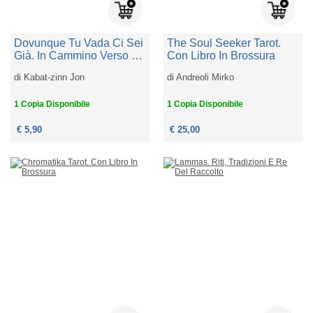
Dovunque Tu Vada Ci Sei
The Soul Seeker Tarot.
Già. In Cammino Verso La
Con Libro In Brossura
Consapevolezza Con La
di
Kabat-zinn Jon
di
Andreoli Mirko
Mindfulness
1 Copia Disponibile
1 Copia Disponibile
€ 5,90
€ 25,00