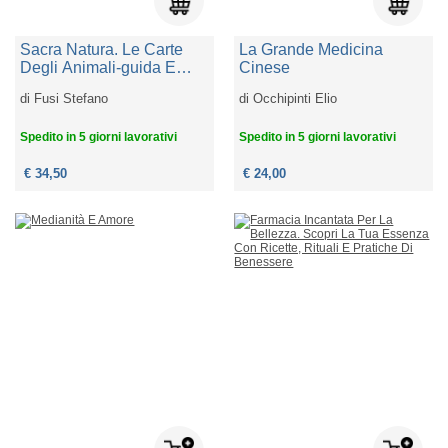
Sacra Natura. Le Carte
La Grande Medicina
Degli Animali-guida E
Cinese
Degli Spiriti Naturali,
di
Fusi Stefano
di
Occhipinti Elio
Magia, Simboli E
Messaggi Del Mondo
Spedito in 5 giorni lavorativi
Spedito in 5 giorni lavorativi
Vivente. Ediz. Italiana E
Inglese. Con 80 Carte
€ 34,50
€ 24,00
Oracolo