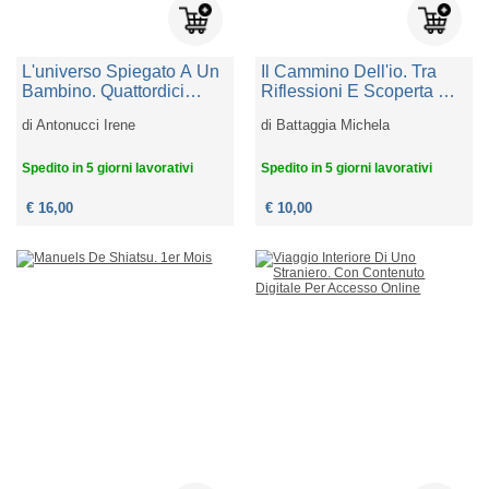
L'universo Spiegato A Un
Il Cammino Dell'io. Tra
Bambino. Quattordici
Riflessioni E Scoperta Di
Leggi Per Ricordare
Sé
di
Antonucci Irene
di
Battaggia Michela
Quello Che I Grandi
Hanno Dimenticato
Spedito in 5 giorni lavorativi
Spedito in 5 giorni lavorativi
€ 16,00
€ 10,00