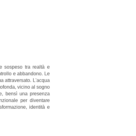
e sospeso tra realtà e
controllo e abbandono. Le
ma attraversato. L'acqua
profonda, vicino al sogno
nte, bensì una presenza
nzionale per diventare
asformazione, identità e