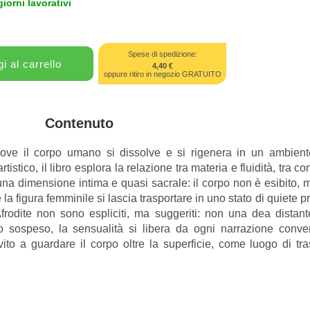
giorni lavorativi
Spese di spedizione:
4,40 €
oppure ritiro in negozio GRATUITO
Contenuto
dove il corpo umano si dissolve e si rigenera in un ambient
tistico, il libro esplora la relazione tra materia e fluidità, tra 
 una dimensione intima e quasi sacrale: il corpo non è esibito, 
la figura femminile si lascia trasportare in uno stato di quiete 
i Afrodite non sono espliciti, ma suggeriti: non una dea dista
o sospeso, la sensualità si libera da ogni narrazione conve
nvito a guardare il corpo oltre la superficie, come luogo di tr