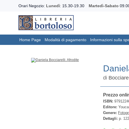
Orari Negozio:
Lunedì
: 15.30-19.30
Martedì-Sabato
09.00
Home Page
Modalità di pagamento
Informazioni sulla sp
Daniela
di
Bocciarel
Prezzo onli
ISBN:
9791224
Editore:
Youca
Genere:
Fotogr
Dettagli:
p. 12