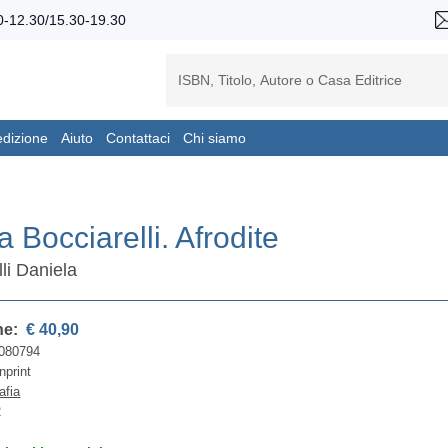
-12.30/15.30-19.30
edizione
Aiuto
Contattaci
Chi siamo
 Bocciarelli. Afrodite
li Daniela
ne:
€ 40,90
080794
nprint
afia
2