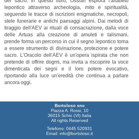
del sacro. In questo libro, Ossian esplora l'alfabeto
lepontico attraverso archeologia, mito e spiritualità,
seguendo le tracce di iscrizioni enigmatiche, necropoli,
stele funerarie e antichi paesaggi alpini. Dai metodi di
tiraggio dell'AEV ai rituali di consacrazione, dalla voce
delle Artuas alla creazione di amuleti e talismani,
prende forma un percorso in cui il segno lepontico torna
a essere strumento di divinazione, protezione e potere
sacro. L'Oracolo dell'AEV è un'opera ispirata che non
pretende di offrire dogmi, ma invita a riscoprire la voce
dimenticata dei segni e il loro potere evocativo,
riportando alla luce un'eredità che continua a parlare
ancora oggi.
Bortoloso snc
Piazza A. Rossi, 10
36015 Schio (VI) Italia
All rights Reserved
Telefono:
0445 520931
Email:
info@bortoloso.it