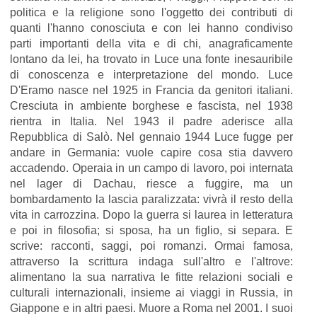
politica e la religione sono l'oggetto dei contributi di
quanti l'hanno conosciuta e con lei hanno condiviso
parti importanti della vita e di chi, anagraficamente
lontano da lei, ha trovato in Luce una fonte inesauribile
di conoscenza e interpretazione del mondo. Luce
D'Eramo nasce nel 1925 in Francia da genitori italiani.
Cresciuta in ambiente borghese e fascista, nel 1938
rientra in Italia. Nel 1943 il padre aderisce alla
Repubblica di Salò. Nel gennaio 1944 Luce fugge per
andare in Germania: vuole capire cosa stia davvero
accadendo. Operaia in un campo di lavoro, poi internata
nel lager di Dachau, riesce a fuggire, ma un
bombardamento la lascia paralizzata: vivrà il resto della
vita in carrozzina. Dopo la guerra si laurea in letteratura
e poi in filosofia; si sposa, ha un figlio, si separa. E
scrive: racconti, saggi, poi romanzi. Ormai famosa,
attraverso la scrittura indaga sull'altro e l'altrove:
alimentano la sua narrativa le fitte relazioni sociali e
culturali internazionali, insieme ai viaggi in Russia, in
Giappone e in altri paesi. Muore a Roma nel 2001. I suoi