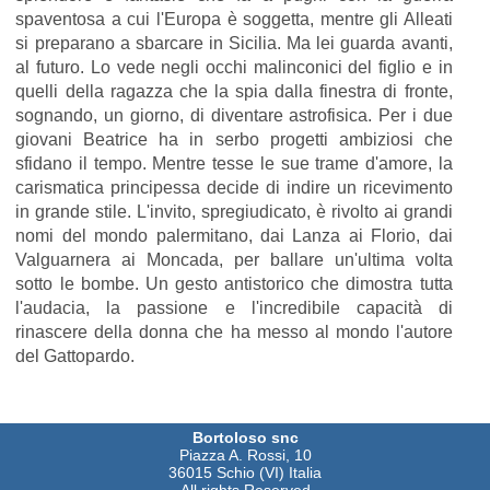
spaventosa a cui l'Europa è soggetta, mentre gli Alleati
si preparano a sbarcare in Sicilia. Ma lei guarda avanti,
al futuro. Lo vede negli occhi malinconici del figlio e in
quelli della ragazza che la spia dalla finestra di fronte,
sognando, un giorno, di diventare astrofisica. Per i due
giovani Beatrice ha in serbo progetti ambiziosi che
sfidano il tempo. Mentre tesse le sue trame d'amore, la
carismatica principessa decide di indire un ricevimento
in grande stile. L'invito, spregiudicato, è rivolto ai grandi
nomi del mondo palermitano, dai Lanza ai Florio, dai
Valguarnera ai Moncada, per ballare un'ultima volta
sotto le bombe. Un gesto antistorico che dimostra tutta
l'audacia, la passione e l'incredibile capacità di
rinascere della donna che ha messo al mondo l'autore
del Gattopardo.
Bortoloso snc
Piazza A. Rossi, 10
36015 Schio (VI) Italia