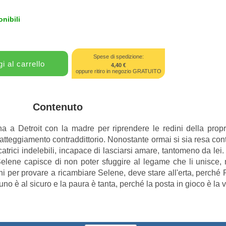
nibili
Spese di spedizione:
4,40 €
oppure ritiro in negozio GRATUITO
Contenuto
a a Detroit con la madre per riprendere le redini della propria
uo atteggiamento contraddittorio. Nonostante ormai si sia resa con
atrici indelebili, incapace di lasciarsi amare, tantomeno da lei
lene capisce di non poter sfuggire al legame che li unisce, no
oni per provare a ricambiare Selene, deve stare all'erta, perché
 è al sicuro e la paura è tanta, perché la posta in gioco è la v