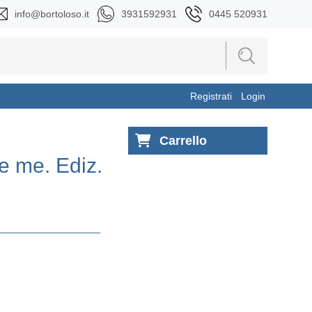
info@bortoloso.it
3931592931
0445 520931
Registrati
Login
Carrello
e me. Ediz.