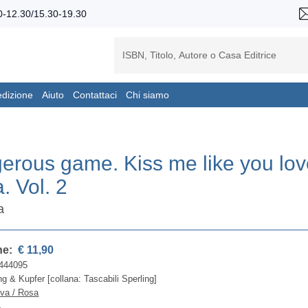
-12.30/15.30-19.30
edizione
Aiuto
Contattaci
Chi siamo
erous game. Kiss me like you lov
a. Vol. 2
a
ne:
€ 11,90
444095
ng & Kupfer [collana: Tascabili Sperling]
iva / Rosa
4