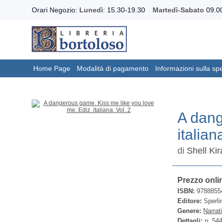
Orari Negozio:
Lunedì
: 15.30-19.30
Martedì-Sabato
09.00
Home Page
Modalità di pagamento
Informazioni sulla sp
A dang
italian
di
Shell Kir
Prezzo onli
ISBN:
9788855
Editore:
Sperli
Genere:
Narrat
Dettagli:
p. 54