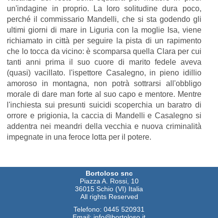
un'indagine in proprio. La loro solitudine dura poco,
perché il commissario Mandelli, che si sta godendo gli
ultimi giorni di mare in Liguria con la moglie Isa, viene
richiamato in città per seguire la pista di un rapimento
che lo tocca da vicino: è scomparsa quella Clara per cui
tanti anni prima il suo cuore di marito fedele aveva
(quasi) vacillato. l'ispettore Casalegno, in pieno idillio
amoroso in montagna, non potrà sottrarsi all'obbligo
morale di dare man forte al suo capo e mentore. Mentre
l'inchiesta sui presunti suicidi scoperchia un baratro di
orrore e prigionia, la caccia di Mandelli e Casalegno si
addentra nei meandri della vecchia e nuova criminalità
impegnate in una feroce lotta per il potere.
Bortoloso snc
Piazza A. Rossi, 10
36015 Schio (VI) Italia
All rights Reserved
Telefono:
0445 520931
Email:
info@bortoloso.it