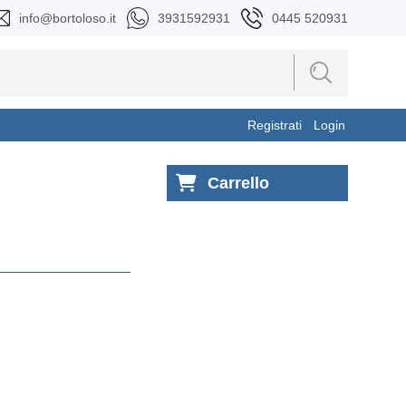
info@bortoloso.it
3931592931
0445 520931
Registrati
Login
Carrello