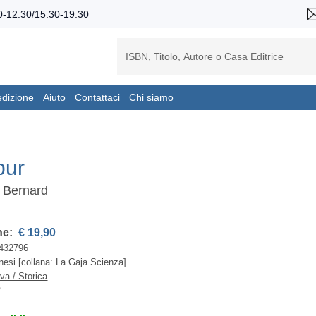
-12.30/15.30-19.30
edizione
Aiuto
Contattaci
Chi siamo
bur
 Bernard
ne:
€ 19,90
432796
esi [collana: La Gaja Scienza]
iva / Storica
2