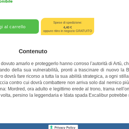
onibile
Spese di spedizione:
4,40 €
oppure ritiro in negozio GRATUITO
Contenuto
e dovuto amarlo e proteggerlo hanno corroso l'autorità di Artù, ch
ando della sua vulnerabilità, pronti a trascinare di nuovo la B
o dovrà fare ricorso a tutta la sua abilità strategica, a ogni still
ccia contro cui dovrà combattere non arriva solo dal nemico più
ina: Mordred, ora adulto e legittimo erede al trono, trama nell
volta, persino la leggendaria e !data spada Excalibur potrebb