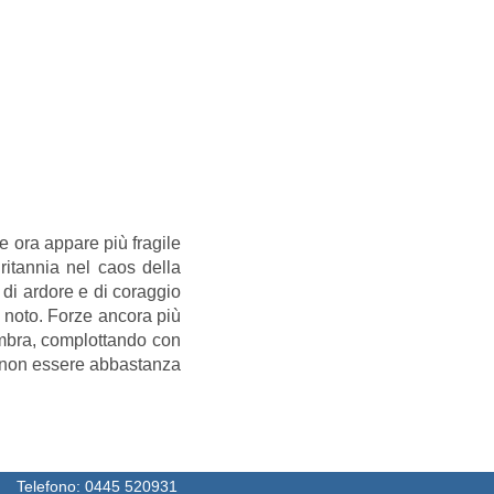
e ora appare più fragile
ritannia nel caos della
a di ardore e di coraggio
 noto. Forze ancora più
'ombra, complottando con
e non essere abbastanza
Telefono:
0445 520931