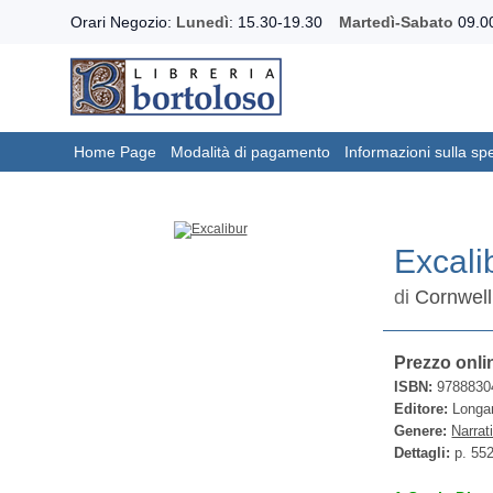
Orari Negozio:
Lunedì
: 15.30-19.30
Martedì-Sabato
09.00
Home Page
Modalità di pagamento
Informazioni sulla sp
Excali
di
Cornwell
Prezzo onli
ISBN:
9788830
Editore:
Longan
Genere:
Narrat
Dettagli:
p. 55