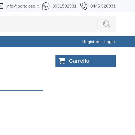
info@bortoloso.it
3931592931
0445 520931
Registrati
Login
Carrello