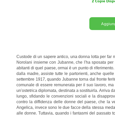
2 Copie Dispo
Custode di un sapere antico, una donna lotta per far na
Norolani insieme con Jubanne, che l'ha sposata per 
abitanti di quel paese, ormai è un punto di riferiment
dalla madre, assiste tutte le partorienti, anche quell
settembre 1917, quando Jubanne torna dal fronte ferit
comunale di essere remunerata per il suo lavoro, ma q
un'ostetrica diplomata, destinata a sostituirla. Arriva 
lungo, sfidando le convenzioni sociali e la disappro
contro la diffidenza delle donne del paese, che la v
Angelica, invece sono le due facce della stessa medagl
alle donne. Tuttavia, quando i fantasmi del passato t