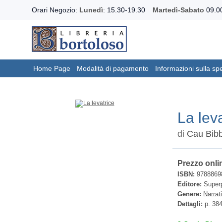
Orari Negozio:
Lunedì
: 15.30-19.30
Martedì-Sabato
09.00
Home Page
Modalità di pagamento
Informazioni sulla sp
La lev
di
Cau Bib
Prezzo onli
ISBN:
9788869
Editore:
Superp
Genere:
Narrat
Dettagli:
p. 38