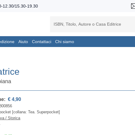
-12.30/15.30-19.30
edizione
Aiuto
Contattaci
Chi siamo
atrice
biana
ne:
€ 4,90
800856
ocket [collana: Tea. Superpocket]
iva / Storica
4