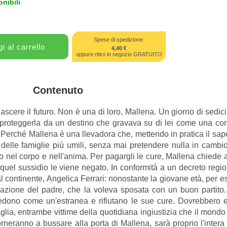
nibili
Spese di spedizione:
4,40 €
oppure ritiro in negozio GRATUITO
Contenuto
scere il futuro. Non è una di loro, Mallena. Un giorno di sedici
proteggerla da un destino che gravava su di lei come una con
o. Perché Mallena è una llevadora che, mettendo in pratica il sa
e delle famiglie più umili, senza mai pretendere nulla in cambio
o nel corpo e nell'anima. Per pagargli le cure, Mallena chiede 
uel sussidio le viene negato. In conformità a un decreto regio
dal continente, Angelica Ferrari: nonostante la giovane età, per 
vazione del padre, che la voleva sposata con un buon partito
edono come un'estranea e rifiutano le sue cure. Dovrebbero e
ia, entrambe vittime della quotidiana ingiustizia che il mondo 
orneranno a bussare alla porta di Mallena, sarà proprio l'inter