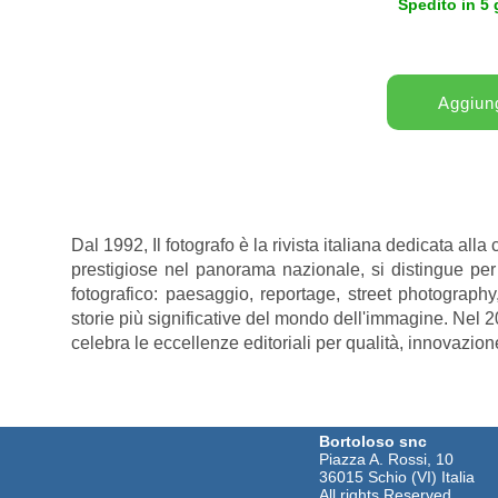
Spedito in 5 
Dal 1992, Il fotografo è la rivista italiana dedicata all
prestigiose nel panorama nazionale, si distingue pe
fotografico: paesaggio, reportage, street photography
storie più significative del mondo dell'immagine. Nel
celebra le eccellenze editoriali per qualità, innovazion
Bortoloso snc
Piazza A. Rossi, 10
36015 Schio (VI) Italia
All rights Reserved