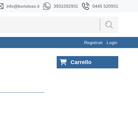
info@bortoloso.it
3931592931
0445 520931
Registrati
Login
Carrello