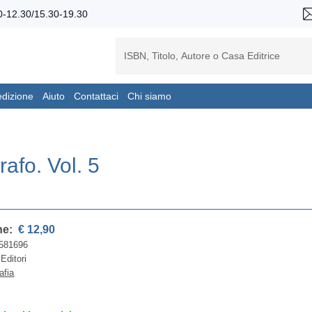
-12.30/15.30-19.30
edizione
Aiuto
Contattaci
Chi siamo
grafo. Vol. 5
ne:
€ 12,90
581696
Editori
afia