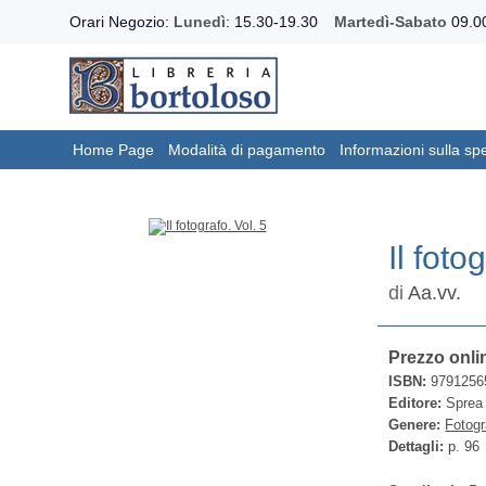
Orari Negozio:
Lunedì
: 15.30-19.30
Martedì-Sabato
09.00
Home Page
Modalità di pagamento
Informazioni sulla sp
Il foto
di
Aa.vv.
Prezzo onli
ISBN:
9791256
Editore:
Sprea 
Genere:
Fotogr
Dettagli:
p. 96