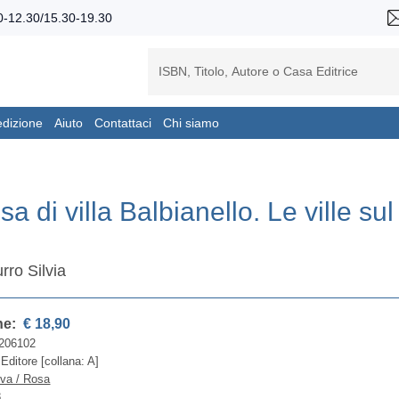
-12.30/15.30-19.30
edizione
Aiuto
Contattaci
Chi siamo
a di villa Balbianello. Le ville su
ro Silvia
ne:
€ 18,90
206102
 Editore [collana: A]
iva / Rosa
8