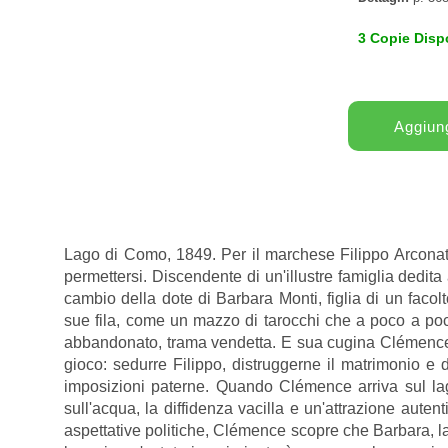
3 Copie Dispo
Lago di Como, 1849. Per il marchese Filippo Arconati
permettersi. Discendente di un'illustre famiglia dedita
cambio della dote di Barbara Monti, figlia di un facol
sue fila, come un mazzo di tarocchi che a poco a poco
abbandonato, trama vendetta. E sua cugina Clémence de
gioco: sedurre Filippo, distruggerne il matrimonio e di
imposizioni paterne. Quando Clémence arriva sul lago,
sull'acqua, la diffidenza vacilla e un'attrazione auten
aspettative politiche, Clémence scopre che Barbara, la 