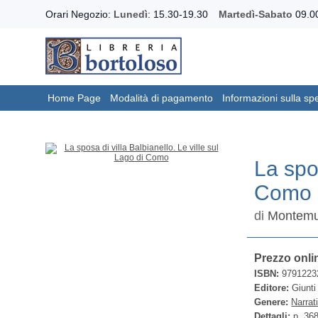
Orari Negozio:
Lunedì
: 15.30-19.30
Martedì-Sabato
09.00
Home Page
Modalità di pagamento
Informazioni sulla sp
La spos
Como
di
Montemur
Prezzo onli
ISBN:
9791223
Editore:
Giunti
Genere:
Narrat
Dettagli:
p. 36