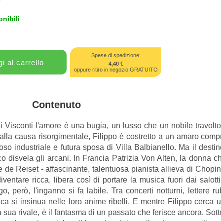
nibili
Spese di spedizione:
4,40 €
oppure ritiro in negozio GRATUITO
Contenuto
 Visconti l'amore è una bugia, un lusso che un nobile travolto
 alla causa risorgimentale, Filippo è costretto a un amaro compr
toso industriale e futura sposa di Villa Balbianello. Ma il dest
 disvela gli arcani. In Francia Patrizia Von Alten, la donna ch
 Reiset - affascinante, talentuosa pianista allieva di Chopin -
ventare ricca, libera così di portare la musica fuori dai salotti 
 però, l'inganno si fa labile. Tra concerti notturni, lettere r
tica si insinua nelle loro anime ribelli. E mentre Filippo cerca u
sua rivale, è il fantasma di un passato che ferisce ancora. Sott