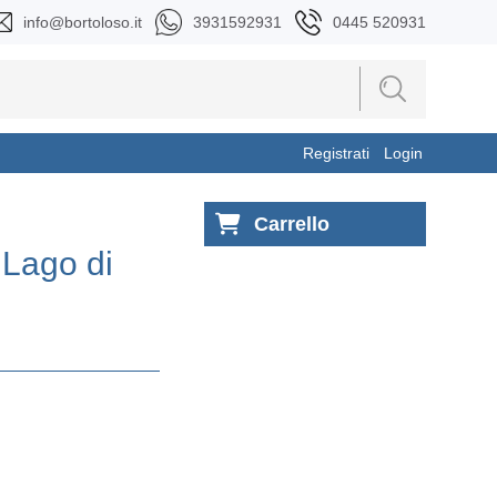
info@bortoloso.it
3931592931
0445 520931
Registrati
Login
Carrello
l Lago di