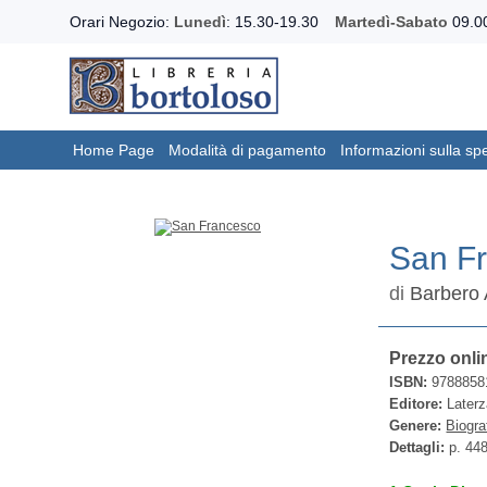
Orari Negozio:
Lunedì
: 15.30-19.30
Martedì-Sabato
09.00
Home Page
Modalità di pagamento
Informazioni sulla sp
San F
di
Barbero 
Prezzo onli
ISBN:
9788858
Editore:
Laterz
Genere:
Biogra
Dettagli:
p. 44