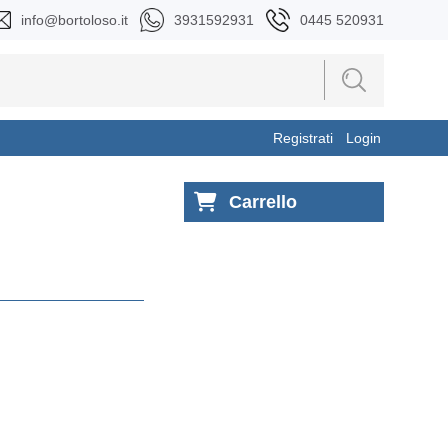
info@bortoloso.it
3931592931
0445 520931
Registrati
Login
Carrello