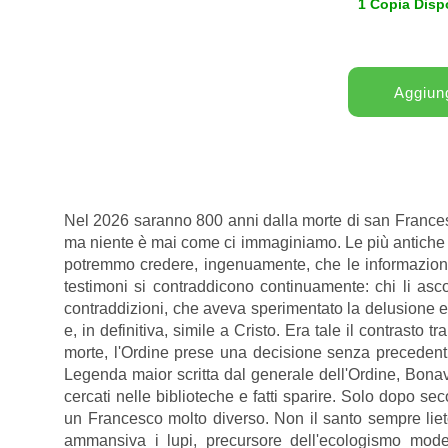
1 Copia Disp
Nel 2026 saranno 800 anni dalla morte di san Francesco
ma niente è mai come ci immaginiamo. Le più antiche bi
potremmo credere, ingenuamente, che le informazioni
testimoni si contraddicono continuamente: chi li a
contraddizioni, che aveva sperimentato la delusione e l
e, in definitiva, simile a Cristo. Era tale il contrasto
morte, l'Ordine prese una decisione senza precedenti: f
Legenda maior scritta dal generale dell'Ordine, Bonave
cercati nelle biblioteche e fatti sparire. Solo dopo se
un Francesco molto diverso. Non il santo sempre lieto c
ammansiva i lupi, precursore dell'ecologismo mod