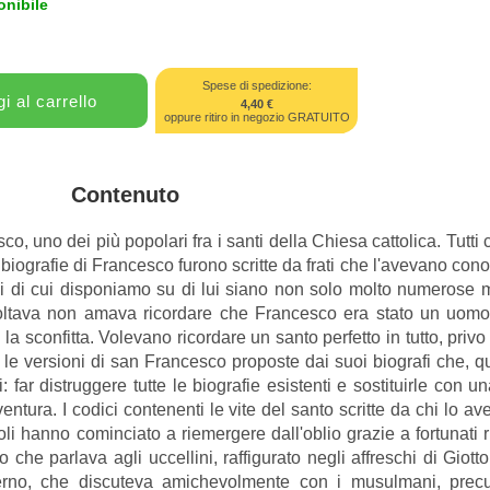
onibile
Spese di spedizione:
4,40 €
oppure ritiro in negozio GRATUITO
Contenuto
, uno dei più popolari fra i santi della Chiesa cattolica. Tutti
ografie di Francesco furono scritte da frati che l'avevano cono
 di cui disponiamo su di lui siano non solo molto numerose m
scoltava non amava ricordare che Francesco era stato un uomo
a sconfitta. Volevano ricordare un santo perfetto in tutto, priv
 tra le versioni di san Francesco proposte dai suoi biografi che,
ar distruggere tutte le biografie esistenti e sostituirle con un
ntura. I codici contenenti le vite del santo scritte da chi lo 
coli hanno cominciato a riemergere dall'oblio grazie a fortunati r
he parlava agli uccellini, raffigurato negli affreschi di Giotto
erno, che discuteva amichevolmente con i musulmani, precu