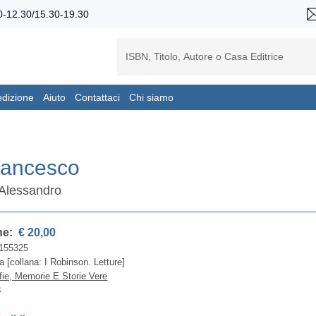
-12.30/15.30-19.30
edizione
Aiuto
Contattaci
Chi siamo
rancesco
Alessandro
ne:
€ 20,00
155325
a [collana: I Robinson. Letture]
fie, Memorie E Storie Vere
8