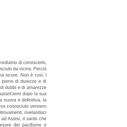
 crediamo di conoscerlo,
sciuto da vicino. Perciò
a sicure. Non è così. I
 pieno di durezze e di
o di dubbi e di amarezze
 quarant'anni dopo la sua
a nuova e definitiva, la
aveva conosciuto vennero
itrovamenti, rivelandoci
 ad Assisi, il santo che
rsore del pacifismo e