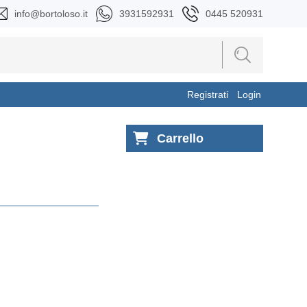
info@bortoloso.it
3931592931
0445 520931
Registrati
Login
Carrello