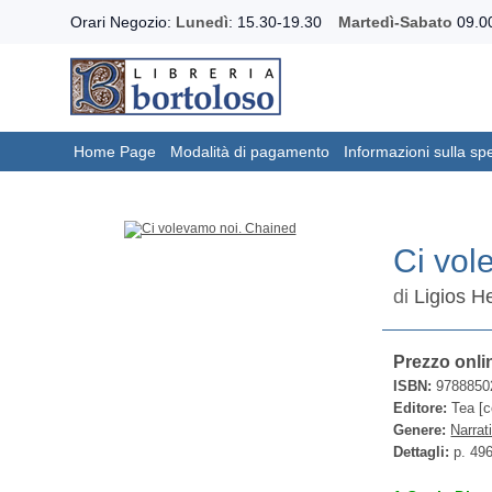
Orari Negozio:
Lunedì
: 15.30-19.30
Martedì-Sabato
09.00
Home Page
Modalità di pagamento
Informazioni sulla sp
Ci vol
di
Ligios H
Prezzo onli
ISBN:
9788850
Editore:
Tea [c
Genere:
Narrat
Dettagli:
p. 49