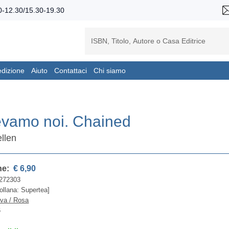
-12.30/15.30-19.30
edizione
Aiuto
Contattaci
Chi siamo
evamo noi. Chained
ellen
ne:
€ 6,90
272303
ollana: Supertea]
iva / Rosa
6