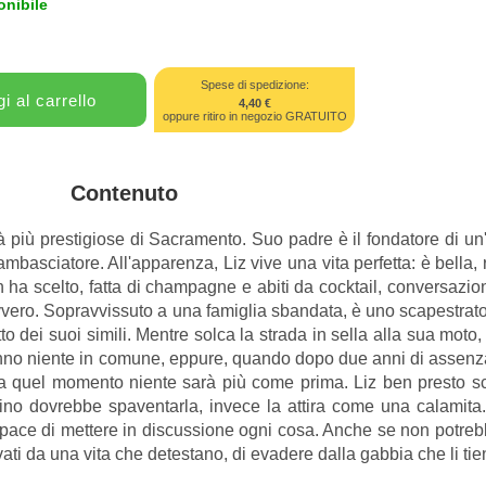
onibile
Spese di spedizione:
4,40 €
oppure ritiro in negozio GRATUITO
Contenuto
à più prestigiose di Sacramento. Suo padre è il fondatore di un
n ambasciatore. All'apparenza, Liz vive una vita perfetta: è bella, 
n ha scelto, fatta di champagne e abiti da cocktail, conversazioni
avvero. Sopravvissuto a una famiglia sbandata, è uno scapestrato 
tto dei suoi simili. Mentre solca la strada in sella alla sua moto
hanno niente in comune, eppure, quando dopo due anni di assenza 
. Da quel momento niente sarà più come prima. Liz ben presto s
ascino dovrebbe spaventarla, invece la attira come una calamita
capace di mettere in discussione ogni cosa. Anche se non potreb
ati da una vita che detestano, di evadere dalla gabbia che li tie