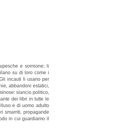
 lupesche e sornione; li
gilano su di loro come i
Gli incauti li usano per
anie, abbandoni estatici,
inose: slancio politico,
te dei libri in tutte le
isilluso e di uomo adulto
ori smarriti, propagande
modo in cui guardiamo il