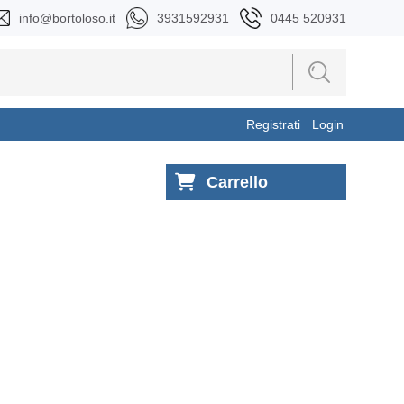
info@bortoloso.it
3931592931
0445 520931
Registrati
Login
Carrello