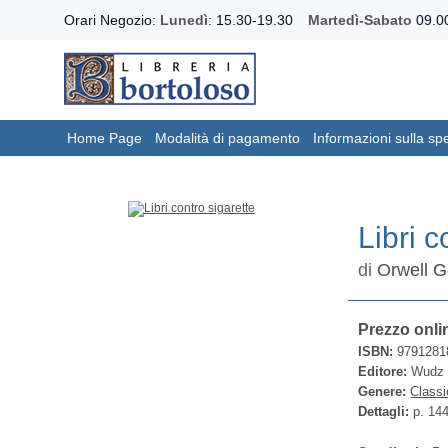
Orari Negozio:
Lunedì
: 15.30-19.30
Martedì-Sabato
09.00
Home Page
Modalità di pagamento
Informazioni sulla sp
Libri c
di
Orwell 
Prezzo onli
ISBN:
9791281
Editore:
Wudz 
Genere:
Classi
Dettagli:
p. 14