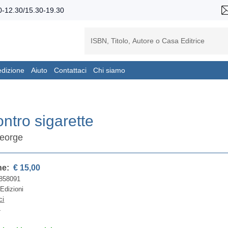
-12.30/15.30-19.30
edizione
Aiuto
Contattaci
Chi siamo
ontro sigarette
George
ne:
€ 15,00
858091
Edizioni
ci
4