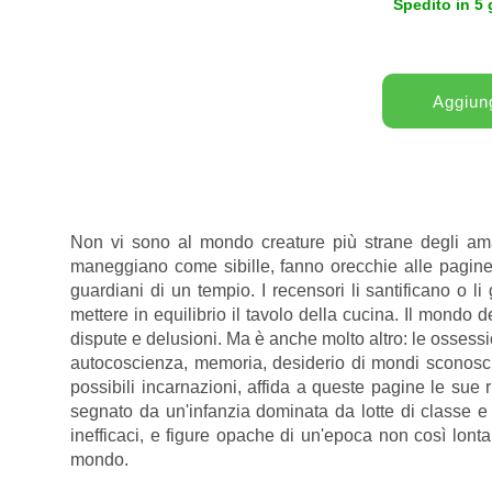
Spedito in 5 
Non vi sono al mondo creature più strane degli amanti
maneggiano come sibille, fanno orecchie alle pagine, s
guardiani di un tempio. I recensori li santificano o li
mettere in equilibrio il tavolo della cucina. Il mondo d
dispute e delusioni. Ma è anche molto altro: le ossessi
autocoscienza, memoria, desiderio di mondi sconosciut
possibili incarnazioni, affida a queste pagine le sue ri
segnato da un'infanzia dominata da lotte di classe e 
inefficaci, e figure opache di un'epoca non così lonta
mondo.