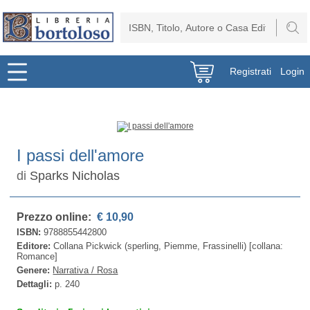
Registrati
Login
I passi dell'amore
di
Sparks Nicholas
Prezzo online:
€ 10,90
ISBN:
9788855442800
Editore:
Collana Pickwick (sperling, Piemme, Frassinelli) [collana:
Romance]
Genere:
Narrativa / Rosa
Dettagli:
p. 240