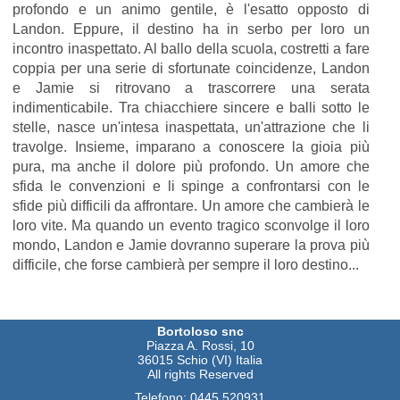
profondo e un animo gentile, è l'esatto opposto di
Landon. Eppure, il destino ha in serbo per loro un
incontro inaspettato. Al ballo della scuola, costretti a fare
coppia per una serie di sfortunate coincidenze, Landon
e Jamie si ritrovano a trascorrere una serata
indimenticabile. Tra chiacchiere sincere e balli sotto le
stelle, nasce un'intesa inaspettata, un'attrazione che li
travolge. Insieme, imparano a conoscere la gioia più
pura, ma anche il dolore più profondo. Un amore che
sfida le convenzioni e li spinge a confrontarsi con le
sfide più difficili da affrontare. Un amore che cambierà le
loro vite. Ma quando un evento tragico sconvolge il loro
mondo, Landon e Jamie dovranno superare la prova più
difficile, che forse cambierà per sempre il loro destino...
Bortoloso snc
Piazza A. Rossi, 10
36015 Schio (VI) Italia
All rights Reserved
Telefono:
0445 520931