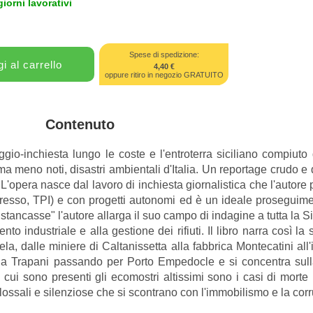
giorni lavorativi
Spese di spedizione:
4,40 €
oppure ritiro in negozio GRATUITO
Contenuto
io-inchiesta lungo le coste e l'entroterra siciliano compiuto 
ma meno noti, disastri ambientali d'Italia. Un reportage crudo e
 L'opera nasce dal lavoro di inchiesta giornalistica che l'autore 
Espresso, TPI) e con progetti autonomi ed è un ideale proseguim
ancasse" l'autore allarga il suo campo di indagine a tutta la Sic
to industriale e alla gestione dei rifiuti. Il libro narra così la
la, dalle miniere di Caltanissetta alla fabbrica Montecatini al
 a Trapani passando per Porto Empedocle e si concentra sull
in cui sono presenti gli ecomostri altissimi sono i casi di morte
ossali e silenziose che si scontrano con l'immobilismo e la corrut