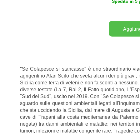
Spedito in 5 
"Se Colapesce si stancasse" è uno straordinario viagg
agrigentino Alan Scifo che svela alcuni dei più gravi, 
Sicilia come terra di veleni e non fa sconti a nessuno.
diverse testate (La 7, Rai 2, Il Fatto quotidiano, L'
"Sud del Sud", uscito nel 2019. Con "Se Colapesce si st
sguardo sulle questioni ambientali legati all'inquinamen
che sta uccidendo la Sicilia, dal mare di Augusta a Ge
cave di Trapani alla costa mediterranea da Palermo
negata) tra danni ambientali e malattie: nei territori 
tumori, infezioni e malattie congenite rare. Tragedie col