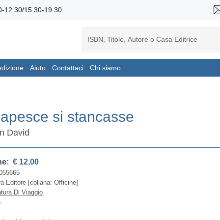
-12.30/15.30-19.30
edizione
Aiuto
Contattaci
Chi siamo
apesce si stancasse
an David
ne:
€ 12,00
055665
a Editore [collana: Officine]
atura Di Viaggio
6