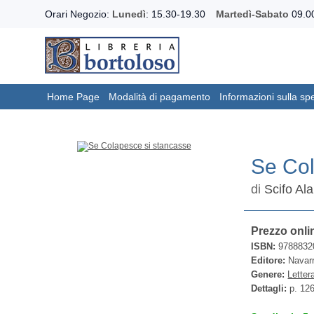
Orari Negozio:
Lunedì
: 15.30-19.30
Martedì-Sabato
09.00
Home Page
Modalità di pagamento
Informazioni sulla sp
Se Col
di
Scifo Al
Prezzo onli
ISBN:
9788832
Editore:
Navarr
Genere:
Letter
Dettagli:
p. 12