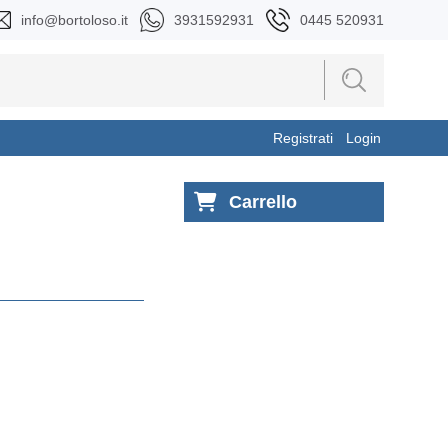
info@bortoloso.it
3931592931
0445 520931
Registrati
Login
Carrello