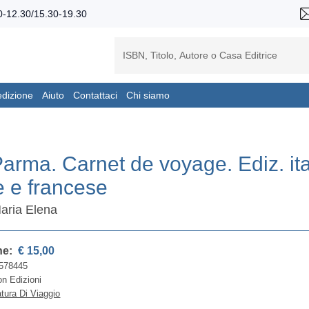
-12.30/15.30-19.30
edizione
Aiuto
Contattaci
Chi siamo
Parma. Carnet de voyage. Ediz. ita
e e francese
Maria Elena
ne:
€ 15,00
578445
n Edizioni
atura Di Viaggio