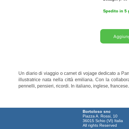
Spedito in 5 
Un diario di viaggio o carnet di vojage dedicato a Parma
illustratrice nata nella città emiliana. Con la collabo
pennelli, pensieri, ricordi. In italiano, inglese, francese.
Bortoloso snc
Piazza A. Rossi, 10
36015 Schio (VI) Italia
All rights Reserved