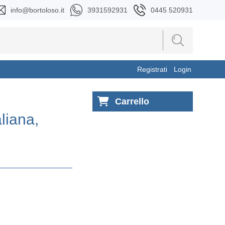
info@bortoloso.it
3931592931
0445 520931
Registrati
Login
Carrello
liana,