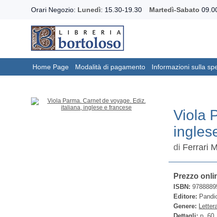
Orari Negozio:
Lunedì
: 15.30-19.30
Martedì-Sabato
09.00
Home Page
Modalità di pagamento
Informazioni sulla sp
Viola 
ingles
di
Ferrari 
Prezzo onli
ISBN:
9788889
Editore:
Pandio
Genere:
Letter
Dettagli:
p. 60