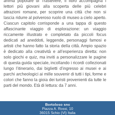
anima popolare di Trastevere, il libro accompagna i
lettori più giovani alla scoperta delle più celebri
attrazioni romane, per scoprire una città che non si
lascia ridurre al polveroso ruolo di museo a cielo aperto.
Ciascun capitolo corrisponde a una tappa di questo
affascinante viaggio di esplorazione: un viaggio
riccamente illustrato e completato da piccoli focus
dedicati ad aneddoti, leggende, personaggi famosi e
artisti che hanno fatto la storia della città. Ampio spazio
è dedicato alla creatività e all'esperienza diretta: non
solo giochi e quiz, ma inviti a personalizzare le pagine
di questa guida speciale, incollando i ricordi collezionati
lungo l'itinerario, dai biglietti d'ingresso ai musei e ai
parchi archeologici ai mille souvenir di tutti i tipi, forme e
colori che fanno la gioia dei turisti provenienti da tutte le
parti del mondo. Età di lettura: da 7 anni.
Bortoloso snc
Piazza A. Rossi, 10
36015 Schio (VI) Italia