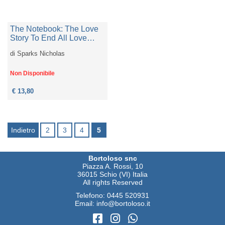
The Notebook: The Love
Story To End All Love
Stories
di
Sparks Nicholas
Non Disponibile
€ 13,80
Indietro
2
3
4
5
Bortoloso snc
Piazza A. Rossi, 10
36015 Schio (VI) Italia
All rights Reserved
Telefono:
0445 520931
Email:
info@bortoloso.it