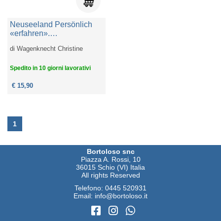
Neuseeland Persönlich
«erfahren».
Reisetagebuch November
di
Wagenknecht Christine
- Dezember 2022
Spedito in 10 giorni lavorativi
€ 15,90
1
Bortoloso snc
Piazza A. Rossi, 10
36015 Schio (VI) Italia
All rights Reserved
Telefono:
0445 520931
Email:
info@bortoloso.it