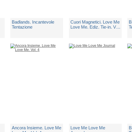
Badlands. Incantevole
Cuori Magnetici. Love Me
B
Tentazione
Love Me. Ediz. Tie-in. Vol.
T
1
di
Stefania S.
di
Stefania S.
d
Disponibilità immediata
Disponibilità immediata
1
€ 3,90
€ 19,90
€
Ancora Insieme. Love Me
Love Me Love Me
B