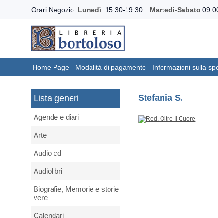
Orari Negozio:
Lunedì
: 15.30-19.30
Martedì-Sabato
09.00
Home Page
Modalità di pagamento
Informazioni sulla sp
Stefania S.
Lista generi
Agende e diari
Arte
Audio cd
Audiolibri
Biografie, Memorie e storie
vere
Calendari