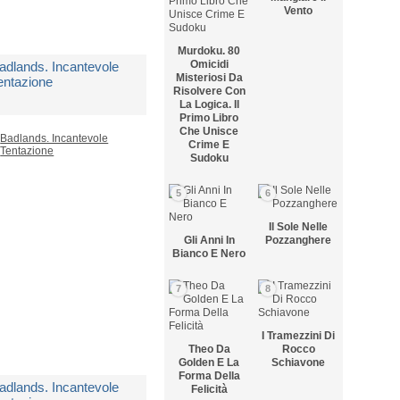
Vento
Murdoku. 80
Omicidi
adlands. Incantevole
Misteriosi Da
entazione
Risolvere Con
La Logica. Il
Primo Libro
i
Stefania S.
Che Unisce
Crime E
Sudoku
 Copia Disponibile
5
6
 6,90
Il Sole Nelle
Gli Anni In
Pozzanghere
Bianco E Nero
7
8
I Tramezzini Di
Theo Da
Rocco
Golden E La
Schiavone
Forma Della
adlands. Incantevole
Felicità