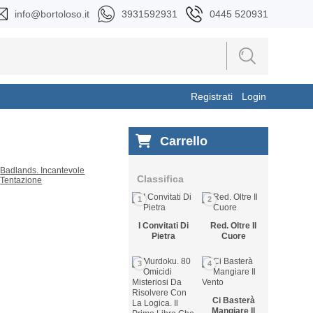
info@bortoloso.it
3931592931
0445 520931
Registrati
Login
Carrello
Classifica
1
2
I Convitati Di
Red. Oltre Il
Pietra
Cuore
3
4
Ci Basterà
Mangiare Il