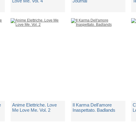
Love Me. Vol. 4
Journal
T
di
Stefania S.
di
Stefania S.
d
3 Copie Disponibili
Spedito in 5 giorni lavorativi
1
€ 15,00
€ 9,90
€
e
Anime Elettriche. Love
Il Karma Dell'amore
C
Me Love Me. Vol. 2
Inaspettato. Badlands
L
di
Stefania S.
di
Stefania S.
d