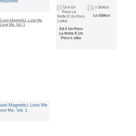
entazione
9
10
i
Stefania S.
Lo Sbilico
Ed è Un Poco
 Copia Disponibile
La Notte E Un
Poco L'alba
 9,90
uori Magnetici. Love Me
ove Me. Vol. 1
i
Stefania S.