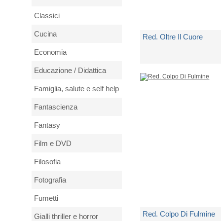
Classici
Cucina
Red. Oltre Il Cuore
Economia
di
Stefania S.
Educazione / Didattica
Famiglia, salute e self help
Disponibilità immediata
Fantascienza
€ 18,90
Fantasy
Film e DVD
Filosofia
Fotografia
Fumetti
Red. Colpo Di Fulmine
Gialli thriller e horror