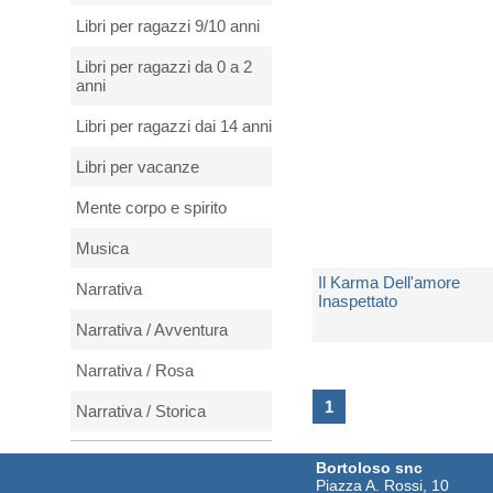
2 Copie Disponibili
Libri per ragazzi 9/10 anni
€ 15,00
Libri per ragazzi da 0 a 2
anni
Libri per ragazzi dai 14 anni
Libri per vacanze
Mente corpo e spirito
Musica
Il Karma Dell'amore
Narrativa
Inaspettato
Narrativa / Avventura
di
Stefania S.
Narrativa / Rosa
Non Disponibile
1
Narrativa / Storica
€ 25,90
Natura e animali
Bortoloso snc
Piazza A. Rossi, 10
Periodici