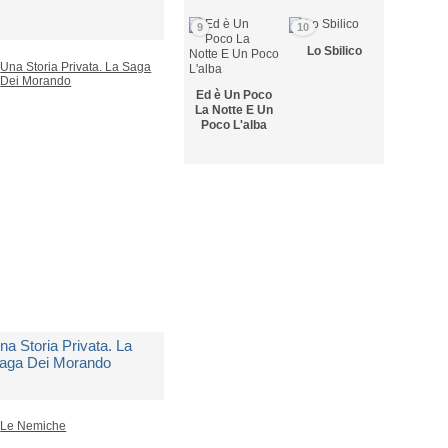
9
10
i
Russo Carla Maria
Lo Sbilico
Ed è Un Poco
on Disponibile
La Notte E Un
Poco L'alba
 18,90
na Storia Privata. La
aga Dei Morando
i
Russo Carla Maria