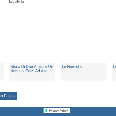
Spedito in 5 giorni lavorativi
Spedito in 5 giorni lavorativi
Sp
€ 5,00
€ 10,90
€
Storia Di Due Amici E Un
Le Nemiche
L
Nemico. Ediz. Ad Alta
Leggibilità
di
Russo Carla Maria
di
Russo Carla Maria
d
Spedito in 5 giorni lavorativi
Spedito in 5 giorni lavorativi
Sp
ma Pagina
€ 11,00
€ 11,90
€