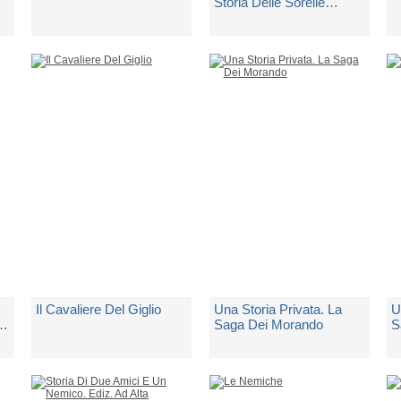
Storia Delle Sorelle
Medici
di
Russo Carla Maria
di
Russo Carla Maria
d
Non Disponibile
Spedito in 5 giorni lavorativi
N
€ 11,90
€ 19,90
€
Il Cavaliere Del Giglio
Una Storia Privata. La
U
li
Saga Dei Morando
S
di
Russo Carla Maria
di
Russo Carla Maria
d