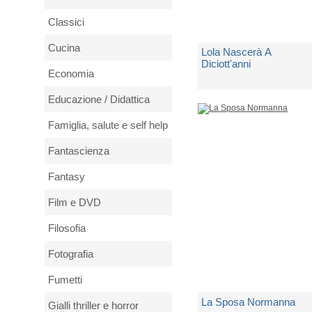
Classici
Cucina
Lola Nascerà A
Diciott'anni
Economia
di
Russo Carla Maria
Educazione / Didattica
Famiglia, salute e self help
2 Copie Disponibili
Fantascienza
€ 16,00
Fantasy
Film e DVD
Filosofia
Fotografia
Fumetti
La Sposa Normanna
Gialli thriller e horror