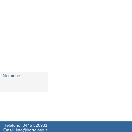
edito in 5 giorni lavorativi
 18,50
e Nemiche
i
Russo Carla Maria
edito in 5 giorni lavorativi
 18,50
Telefono:
0445 520931
Email:
info@bortoloso.it