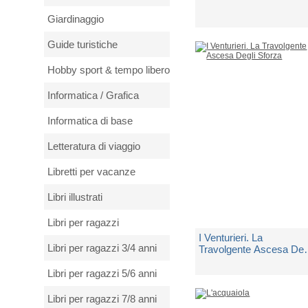
Giardinaggio
di
Russo Carla Maria
Guide turistiche
Spedito in 5 giorni lavorativi
Hobby sport & tempo libero
€ 14,00
Informatica / Grafica
Informatica di base
Letteratura di viaggio
Libretti per vacanze
Libri illustrati
Libri per ragazzi
I Venturieri. La
Libri per ragazzi 3/4 anni
Travolgente Ascesa Deg
Sforza
Libri per ragazzi 5/6 anni
di
Russo Carla Maria
Libri per ragazzi 7/8 anni