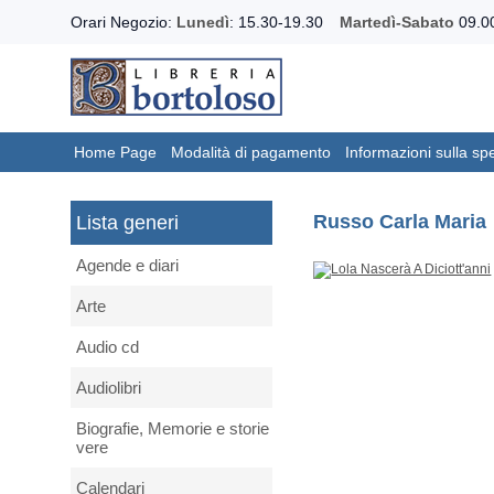
Orari Negozio:
Lunedì
: 15.30-19.30
Martedì-Sabato
09.00
Home Page
Modalità di pagamento
Informazioni sulla sp
Russo Carla Maria
Lista generi
Agende e diari
Arte
Audio cd
Audiolibri
Biografie, Memorie e storie
vere
Calendari