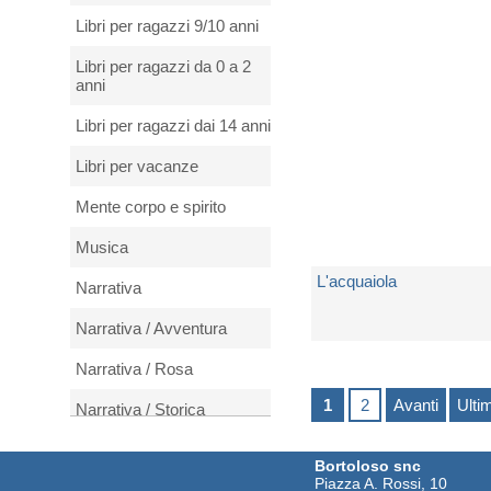
Spedito in 5 giorni lavorativi
Libri per ragazzi 9/10 anni
€ 12,90
Libri per ragazzi da 0 a 2
anni
Libri per ragazzi dai 14 anni
Libri per vacanze
Mente corpo e spirito
Musica
L'acquaiola
Narrativa
Narrativa / Avventura
di
Russo Carla Maria
Narrativa / Rosa
Spedito in 5 giorni lavorativi
1
2
Avanti
Ulti
Narrativa / Storica
€ 11,90
Natura e animali
Bortoloso snc
Piazza A. Rossi, 10
Periodici