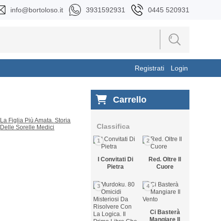
info@bortoloso.it
3931592931
0445 520931
Registrati
Login
Carrello
Classifica
1
2
I Convitati Di
Red. Oltre Il
Pietra
Cuore
3
4
Ci Basterà
Mangiare Il