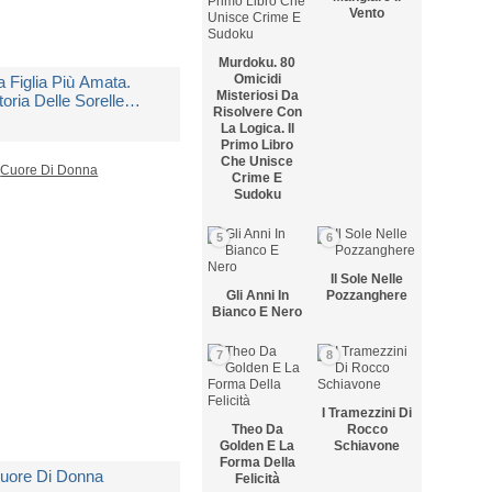
Vento
Murdoku. 80
Omicidi
a Figlia Più Amata.
Misteriosi Da
toria Delle Sorelle
Risolvere Con
edici
La Logica. Il
Primo Libro
i
Russo Carla Maria
Che Unisce
Crime E
Sudoku
edito in 5 giorni lavorativi
5
6
 12,90
Il Sole Nelle
Gli Anni In
Pozzanghere
Bianco E Nero
7
8
I Tramezzini Di
Theo Da
Rocco
Golden E La
Schiavone
Forma Della
uore Di Donna
Felicità