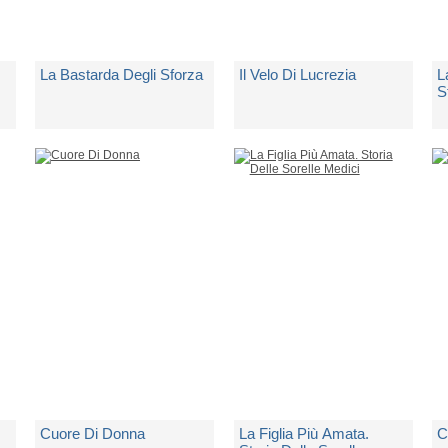
La Bastarda Degli Sforza
Il Velo Di Lucrezia
L
S
M
di
Russo Carla Maria
di
Russo Carla Maria
d
1 Copia Disponibile
Spedito in 5 giorni lavorativi
Sp
€ 15,00
€ 20,00
€
Cuore Di Donna
La Figlia Più Amata.
C