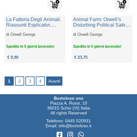
La Fattoria Degli Animali.
Animal Farm: Orwell’s
Riassunti Esplicativi.
Disturbing Political Satire
Analisi Del Testo. Audio
Introduced By Christopher
di
Orwell George
di
Orwell George
Commenti
Hitchens
Spedito in 5 giorni lavorativi
Spedito in 5 giorni lavorativi
€ 9,90
€ 23,75
1
2
3
4
Avanti
Bortoloso snc
Piazza A. Rossi, 10
36015 Schio (VI) Italia
All rights Reserved
Telefono:
0445 520931
Email:
info@bortoloso.it