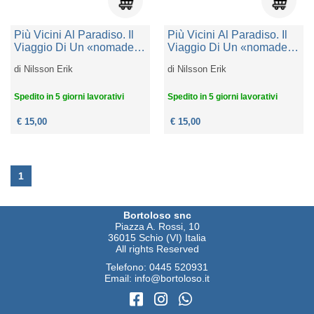
Più Vicini Al Paradiso. Il
Più Vicini Al Paradiso. Il
Viaggio Di Un «nomade
Viaggio Di Un «nomade
Globale» Attraverso La
Globale» Attraverso La
di
Nilsson Erik
di
Nilsson Erik
Cina E Il Suo
Cina E Il Suo
Alleviamento Della
Alleviamento Della
Povertà. Ediz. Speciale
Povertà
Spedito in 5 giorni lavorativi
Spedito in 5 giorni lavorativi
€ 15,00
€ 15,00
1
Bortoloso snc
Piazza A. Rossi, 10
36015 Schio (VI) Italia
All rights Reserved
Telefono:
0445 520931
Email:
info@bortoloso.it