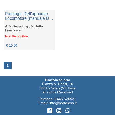
Patologie Dell'apparato
Locomotore (manuale Di
Ortopedia E
di
Molfetta Luigi, Molfetta
Traumatologia)
Francesco
Non Disponibile
€ 15,50
1
Bortoloso snc
Piazza A. Rossi, 10
36015 Schio (VI) Italia
All rights Reserved
Telefono:
0445 520931
Email:
info@bortoloso.it