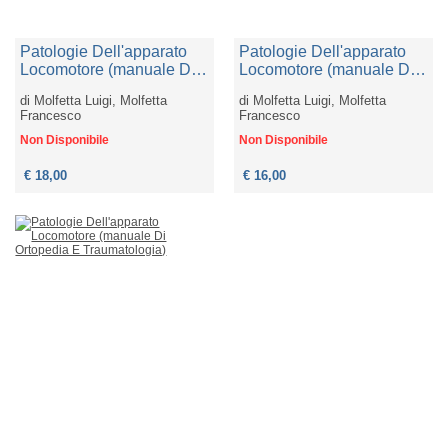
Patologie Dell'apparato
Patologie Dell'apparato
Locomotore (manuale Di
Locomotore (manuale Di
Ortopedia E
Ortopedia E
di
Molfetta Luigi, Molfetta
di
Molfetta Luigi, Molfetta
Traumatologia). Nuova
Traumatologia)
Francesco
Francesco
Ediz.
Non Disponibile
Non Disponibile
€ 18,00
€ 16,00