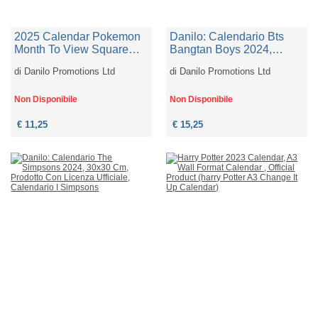
2025 Calendar Pokemon
Danilo: Calendario Bts
Month To View Square
Bangtan Boys 2024,
Calendar Official Product
Edizione Speciale Con
di
Danilo Promotions Ltd
di
Danilo Promotions Ltd
Disegni Staccabili Da
Incorniciare, Prodotto Con
Licenza Ufficiale, Bts
Non Disponibile
Non Disponibile
Bangtan Boys Gadget
€ 11,25
€ 15,25