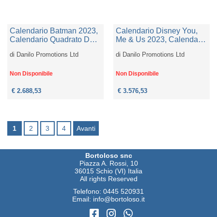
Calendario Batman 2023,
Calendario Disney You,
Calendario Quadrato Da
Me & Us 2023, Calendario
Parete, Mese Per Mese,
Da Parete Sottile, Mese
di
Danilo Promotions Ltd
di
Danilo Promotions Ltd
Prodotto Ufficiale,
Per Mese, Prodotto
Calendario Da Muro 2023
Ufficiale, Calendario Da
Muro 2023
Non Disponibile
Non Disponibile
€ 2.688,53
€ 3.576,53
1
2
3
4
Avanti
Bortoloso snc
Piazza A. Rossi, 10
36015 Schio (VI) Italia
All rights Reserved
Telefono:
0445 520931
Email:
info@bortoloso.it