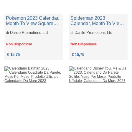
Pokemon 2023 Calendar,
Spiderman 2023
Month To View Square
Calendar, Month To View
Wall Calendar , Official
Square Wall Calendar,
di
Danilo Promotions Ltd
di
Danilo Promotions Ltd
Product (pokemon Square
Official Product (spider
Calendar)
Man Square Calendar)
Non Disponibile
Non Disponibile
€ 15,75
€ 15,75