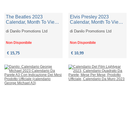
The Beatles 2023
Elvis Presley 2023
Calendar, Month To View
Calendar, Month To View
Square Wall Calendar,
A3 Wall Calendar , Official
di
Danilo Promotions Ltd
di
Danilo Promotions Ltd
Official Product (the
Product
Beatles Square Calendar)
Non Disponibile
Non Disponibile
€ 15,75
€ 10,99