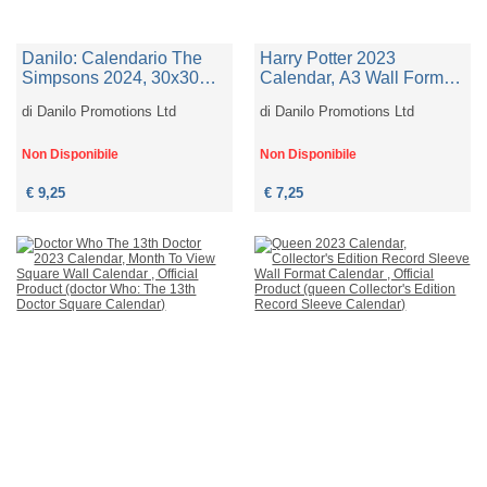
Danilo: Calendario The
Harry Potter 2023
Simpsons 2024, 30x30
Calendar, A3 Wall Format
Cm, Prodotto Con Licenza
Calendar , Official Product
di
Danilo Promotions Ltd
di
Danilo Promotions Ltd
Ufficiale, Calendario I
(harry Potter A3 Change It
Simpsons
Up Calendar)
Non Disponibile
Non Disponibile
€ 9,25
€ 7,25