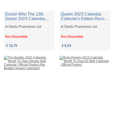
Doctor Who The 13th
Queen 2023 Calendar,
Doctor 2023 Calendar,
Collector's Edition Record
Month To View Square
Sleeve Wall Format
di
Danilo Promotions Ltd
di
Danilo Promotions Ltd
Wall Calendar , Official
Calendar , Official Product
Product (doctor Who: The
(queen Collector's Edition
13th Doctor Square
Record Sleeve Calendar)
Non Disponibile
Non Disponibile
Calendar)
€ 15,75
€ 6,53