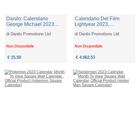
Danilo: Calendario
Calendario Del Film
George Michael 2023
Lightyear 2023,
Calendario Da Parete A3
Calendario Quadrato Da
di
Danilo Promotions Ltd
di
Danilo Promotions Ltd
Con Indicazione Dei Mesi
Parete, Mese Per Mese,
Prodotto Ufficiale
Prodotto Ufficiale,
(calendario George
Calendario Da Muro 2023
Non Disponibile
Non Disponibile
Michael A3)
€ 15,50
€ 4.062,53