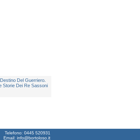
edito in 5 giorni lavorativi
 16,00
l Destino Del Guerriero.
e Storie Dei Re Sassoni
i
Cornwell Bernard
edito in 5 giorni lavorativi
 10,90
Telefono:
0445 520931
Email:
info@bortoloso.it