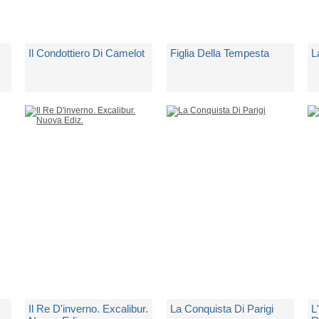
Il Condottiero Di Camelot
Figlia Della Tempesta
L
di
Cornwell Bernard
di
Cornwell Bernard
d
1 Copia Disponibile
Spedito in 5 giorni lavorativi
1
€ 14,00
€ 13,00
€
Il Re D'inverno. Excalibur.
La Conquista Di Parigi
L