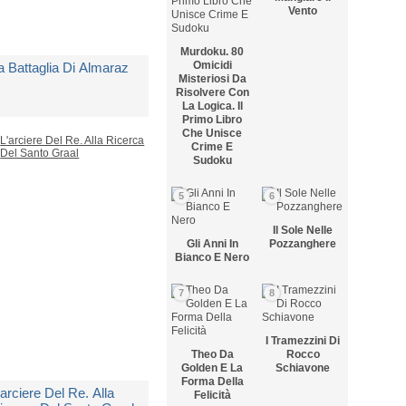
Vento
Murdoku. 80
Omicidi
a Battaglia Di Almaraz
Misteriosi Da
Risolvere Con
La Logica. Il
Primo Libro
i
Cornwell Bernard
Che Unisce
Crime E
Sudoku
 Copia Disponibile
5
6
 22,00
Il Sole Nelle
Gli Anni In
Pozzanghere
Bianco E Nero
7
8
I Tramezzini Di
Theo Da
Rocco
Golden E La
Schiavone
Forma Della
'arciere Del Re. Alla
Felicità