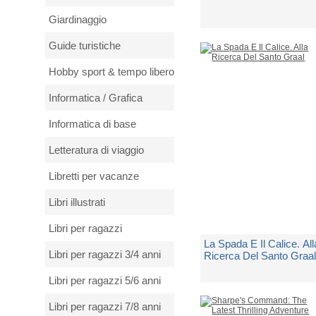
Giardinaggio
di
Cornwell Bernard
Guide turistiche
Spedito in 5 giorni lavorativi
Hobby sport & tempo libero
€ 5,90
Informatica / Grafica
Informatica di base
Letteratura di viaggio
Libretti per vacanze
Libri illustrati
Libri per ragazzi
La Spada E Il Calice. All
Libri per ragazzi 3/4 anni
Ricerca Del Santo Graa
Libri per ragazzi 5/6 anni
di
Cornwell Bernard
Libri per ragazzi 7/8 anni