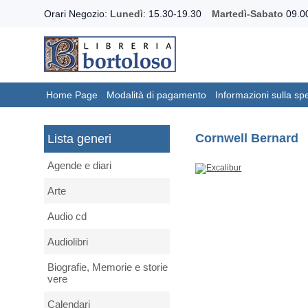
Orari Negozio:
Lunedì
: 15.30-19.30
Martedì-Sabato
09.00
Home Page
Modalità di pagamento
Informazioni sulla sp
Cornwell Bernard
Lista generi
Agende e diari
Arte
Audio cd
Audiolibri
Biografie, Memorie e storie
vere
Calendari