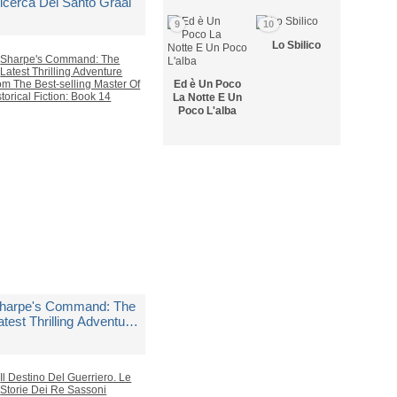
icerca Del Santo Graal
9
10
i
Cornwell Bernard
Lo Sbilico
Ed è Un Poco
edito in 5 giorni lavorativi
La Notte E Un
Poco L'alba
 12,90
harpe's Command: The
atest Thrilling Adventure
rom The Best-selling
aster Of Historical
i
Cornwell Bernard
iction: Book 14