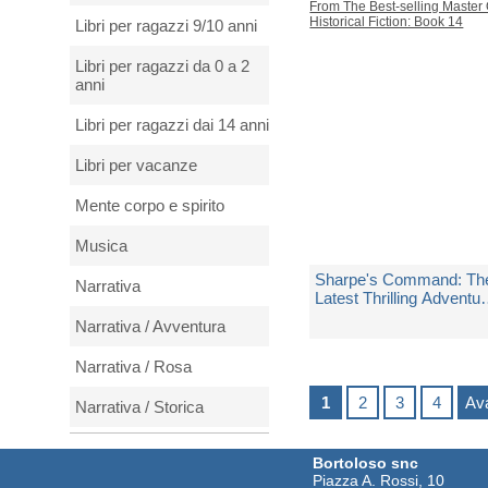
Spedito in 5 giorni lavorativi
Libri per ragazzi 9/10 anni
€ 12,90
Libri per ragazzi da 0 a 2
anni
Libri per ragazzi dai 14 anni
Libri per vacanze
Mente corpo e spirito
Musica
Sharpe's Command: Th
Narrativa
Latest Thrilling Adventu
From The Best-selling
Narrativa / Avventura
Master Of Historical
di
Cornwell Bernard
Fiction: Book 14
Narrativa / Rosa
Spedito in 5 giorni lavorativi
1
2
3
4
Ava
Narrativa / Storica
€ 12,00
Natura e animali
Bortoloso snc
Piazza A. Rossi, 10
Periodici