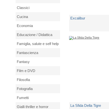
Classici
Cucina
Excalibur
Economia
di
Cornwell Bernard
Educazione / Didattica
Famiglia, salute e self help
1 Copia Disponibile
Fantascienza
€ 19,90
Fantasy
Film e DVD
Filosofia
Fotografia
Fumetti
La Sfida Della Tigre
Gialli thriller e horror