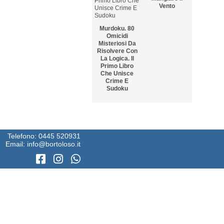
Vento
Murdoku. 80
Omicidi
Misteriosi Da
Risolvere Con
La Logica. Il
Primo Libro
Che Unisce
Crime E
Sudoku
5
6
Il Sole Nelle
Gli Anni In
Pozzanghere
Telefono:
0445 520931
Bianco E Nero
Email:
info@bortoloso.it
7
8
I Tramezzini Di
Theo Da
Rocco
Golden E La
Schiavone
Forma Della
Felicità