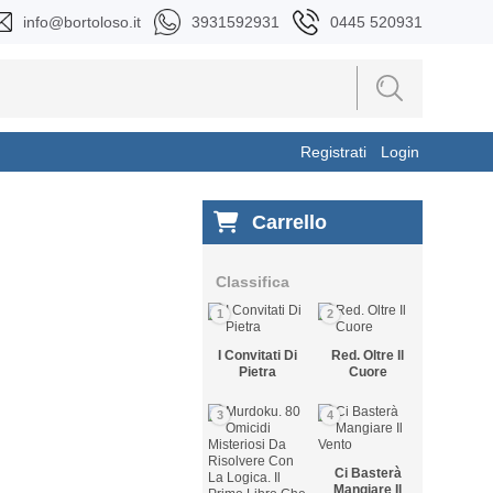
info@bortoloso.it
3931592931
0445 520931
Registrati
Login
Carrello
Classifica
1
2
I Convitati Di
Red. Oltre Il
Pietra
Cuore
3
4
Ci Basterà
Mangiare Il