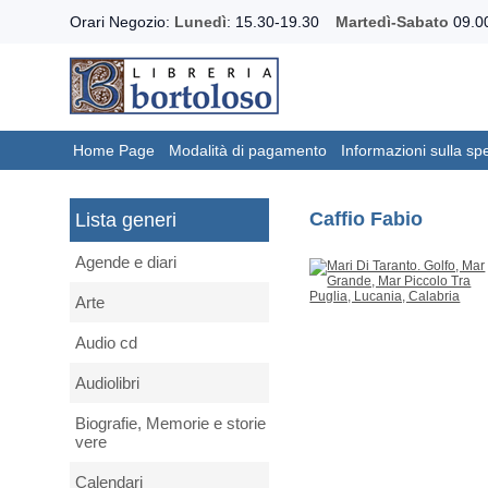
Orari Negozio:
Lunedì
: 15.30-19.30
Martedì-Sabato
09.00
Home Page
Modalità di pagamento
Informazioni sulla sp
Caffio Fabio
Lista generi
Agende e diari
Arte
Audio cd
Audiolibri
Biografie, Memorie e storie
vere
Calendari