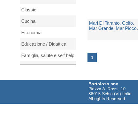
Classici
Cucina
Mari Di Taranto. Golfo,
Mar Grande, Mar Piccol
Economia
Tra Puglia, Lucania,
Calabria
di
Caffio Fabio
Educazione / Didattica
Famiglia, salute e self help
Spedito in 5 giorni lavorativi
1
Fantascienza
€ 22,00
Fantasy
Bortoloso snc
Piazza A. Rossi, 10
Film e DVD
36015 Schio (VI) Italia
All rights Reserved
Filosofia
Fotografia
Fumetti
Gialli thriller e horror